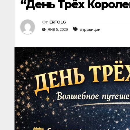
“День Трёх Короле
От
ERFOLG
#традиции
ЯНВ 5, 2026