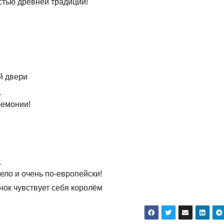
стью древней традиции!
й двери
_
ремонии!
_
ело и очень по-европейски!
нок чувствует себя королём