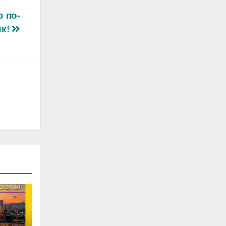
 по-
ик!