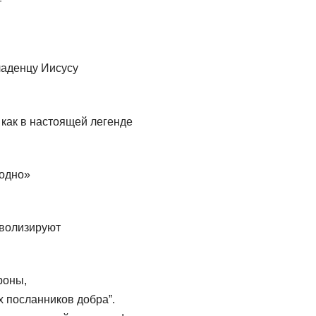
ладенцу Иисусу
 как в настоящей легенде
лодно»
мволизируют
роны,
х посланников добра”.