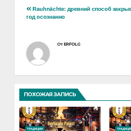
Навигация
Rauhnächte: древний способ закры
год осознанно
по
записям
От
ERFOLG
ПОХОЖАЯ ЗАПИСЬ
ТРАДИЦИИ
ТРАДИЦИ