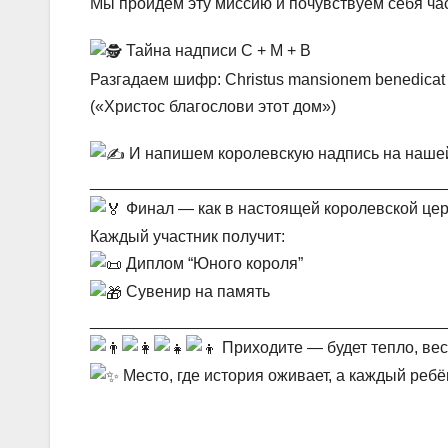
Мы пройдем эту миссию и почувствуем себя ча
Тайна надписи C + M + B
Разгадаем шифр: Christus mansionem benedicat
(«Христос благослови этот дом»)
И напишем королевскую надпись на наше
_______________________________________
Финал — как в настоящей королевской це
Каждый участник получит:
Диплом “Юного короля”
Сувенир на память
_______________________________________
Приходите — будет тепло, вес
Место, где история оживает, а каждый ребё