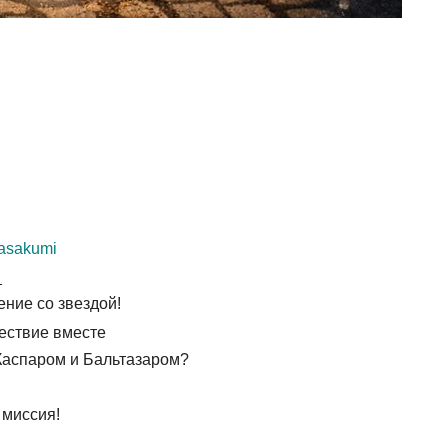
_pasakumi
_
ние со звездой!
шествие вместе
Каспаром и Бальтазаром?
 миссия!
_