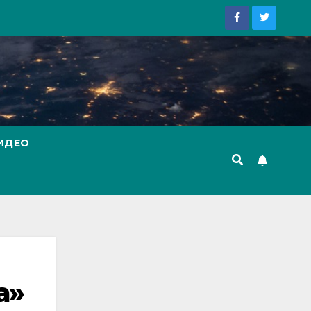
ИДЕО
а»