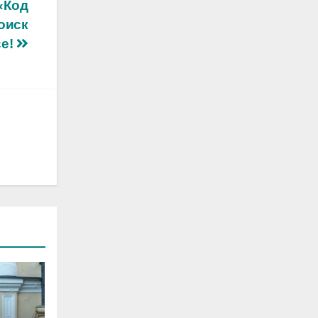
«Код
оиск
се!