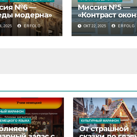
сия №6 —
Миссия №5 —
еды модерна»
«Контраст окон
4, 2025
ERFOLG
ОКТ 22, 2025
ERFOLG
РНЫЙ МАРАФОН
НЕМЕЦКОГО ЯЗЫКА
КУЛЬТУРНЫЙ МАРАФОН
олняем
От страшной
варный запас с
сказки до глав