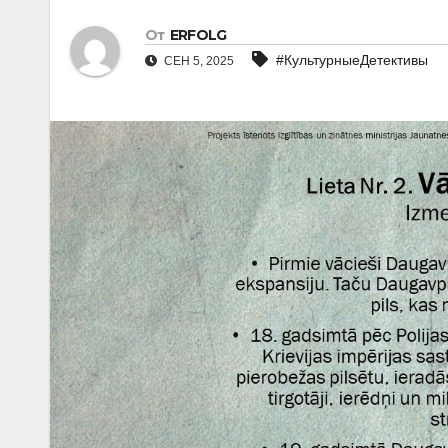
От
ERFOLG
#КультурныеДетективы
СЕН 5, 2025