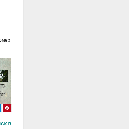
номер
ск в