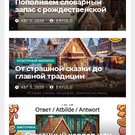
Пополняем словарный
запас с рождественской
сказкой! Учим немецкий
АВГ 5, 2026
ERFOLG
вместе с Lebkuchenhaus
КУЛЬТУРНЫЙ МАРАФОН
От страшной сказки до
главной традиции
Рождества: секреты
АВГ 5, 2026
ERFOLG
немецкого пряничного
домика!
ВИКТОРИНА