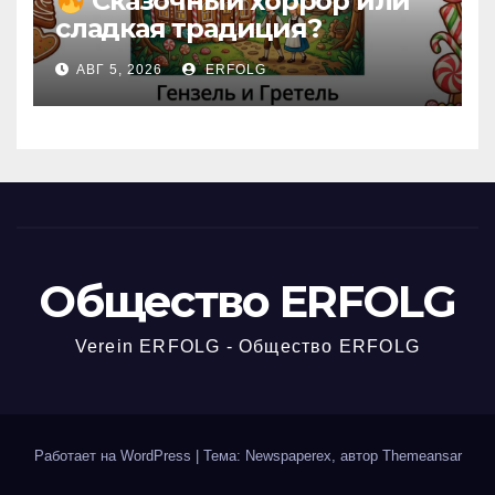
Сказочный хоррор или
сладкая традиция?
Открываем секреты
АВГ 5, 2026
ERFOLG
вчерашней викторины!
Общество ERFOLG
Verein ERFOLG - Общество ERFOLG
Работает на WordPress
|
Тема: Newspaperex, автор
Themeansar