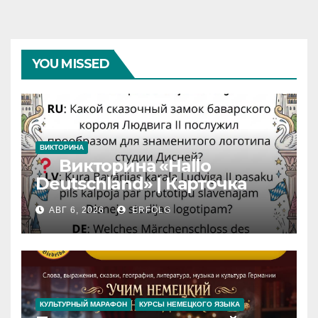
YOU MISSED
ВИКТОРИНА
Викторина «Hallo
Deutschland» | Карточка
№46
АВГ 6, 2026
ERFOLG
Замок вдохновения
/
Iedvesmas pils / Schloss der
Inspiration
КУЛЬТУРНЫЙ МАРАФОН
КУРСЫ НЕМЕЦКОГО ЯЗЫКА