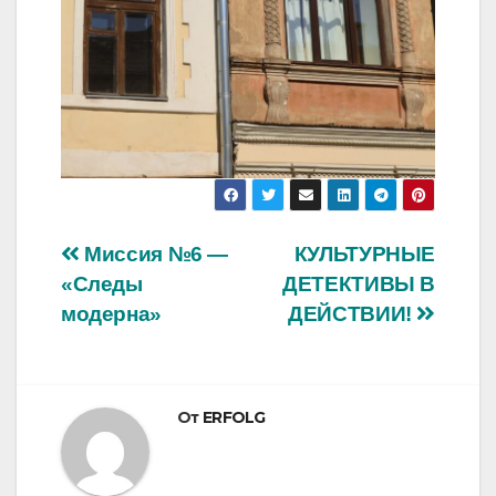
Навигация
Миссия №6 —
КУЛЬТУРНЫЕ
«Следы
ДЕТЕКТИВЫ В
по
модерна»
ДЕЙСТВИИ!
записям
От
ERFOLG