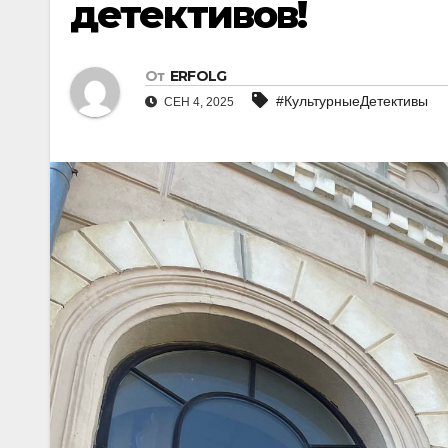
детективов!
От
ERFOLG
#КультурныеДетективы
СЕН 4, 2025