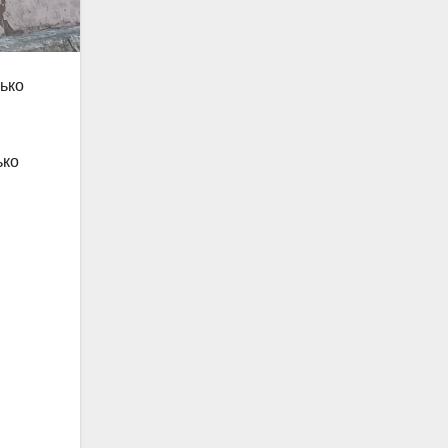
ько
ько