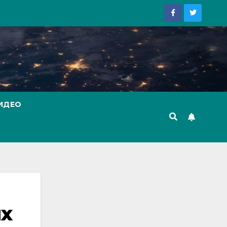
ИДЕО
х