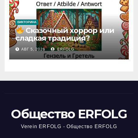
ВИКТОРИНА
Сказочный хоррор или
сладкая традиция?
Открываем секреты
АВГ 5, 2026
ERFOLG
вчерашней викторины!
Общество ERFOLG
Verein ERFOLG - Общество ERFOLG