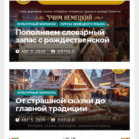
Inspiration
КУЛЬТУРНЫЙ МАРАФОН
КУРСЫ НЕМЕЦКОГО ЯЗЫКА
Пополняем словарный
запас с рождественской
сказкой! Учим немецкий
АВГ 5, 2026
ERFOLG
вместе с Lebkuchenhaus
КУЛЬТУРНЫЙ МАРАФОН
От страшной сказки до
главной традиции
Рождества: секреты
АВГ 5, 2026
ERFOLG
немецкого пряничного
домика!