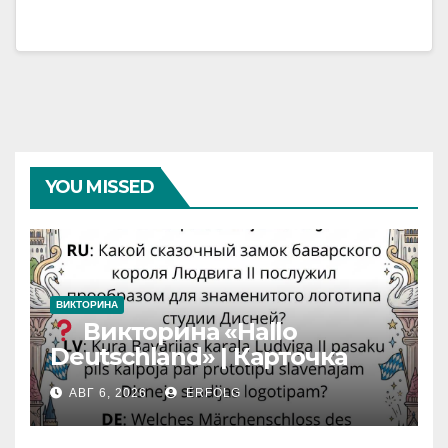
YOU MISSED
ВИКТОРИНА
Викторина «Hallo
Deutschland» | Карточка
№46
АВГ 6, 2026
ERFOLG
Замок вдохновения
/
Iedvesmas pils / Schloss der