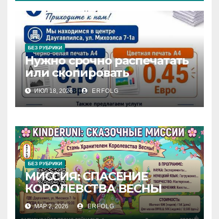
БЕЗ РУБРИКИ
Нужно срочно распечатать
или скопировать
документы в самом центре
ИЮЛ 18, 2026
ERFOLG
Даугавпилса?
БЕЗ РУБРИКИ
МИССИЯ: СПАСЕНИЕ
КОРОЛЕВСТВА ВЕСНЫ
МАР 2, 2026
ERFOLG