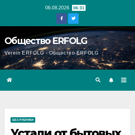
Перейти
06.08.2026
06:31
к
содержанию
Общество ERFOLG
Verein ERFOLG - Общество ERFOLG
БЕЗ РУБРИКИ
Устали от бытовых