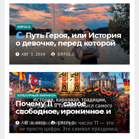
ERFOLG
Путь Героя, или История
о девочке, перед которой
расступился океан
АВГ 3, 2026
ERFOLG
(И почему это про каждую
из нас)
КУЛЬТУРНЫЙ МАРАФОН
Почему 11 — самое
свободное, ироничное и
любимое число в
АВГ 3, 2026
ERFOLG
немецкой культуре?