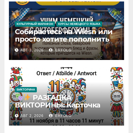
КУЛЬТУРНЫЙ МАРАФОН
КУРСЫ НЕМЕЦКОГО ЯЗЫКА
Собираетесь на Wiesn или
просто хотите пополнить
словарный запас яркими
АВГ 3, 2026
ERFOLG
немецкими фразами? Учим
немецкий с
Октоберфестом!
ВИКТОРИНА
РАЗГАДКА
ВИКТОРИНЫ: Карточка
№44 / VIKTORĪNAS ATBILDE:
АВГ 2, 2026
ERFOLG
Karte Nr. 44 / QUIZ-
AUFLÖSUNG: Karte Nr. 44