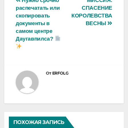
Навигация
Нужно срочно
МИССИЯ:
распечатать или
СПАСЕНИЕ
по
скопировать
КОРОЛЕВСТВА
записям
документы в
ВЕСНЫ
самом центре
Даугавпилса?
От
ERFOLG
ПОХОЖАЯ ЗАПИСЬ