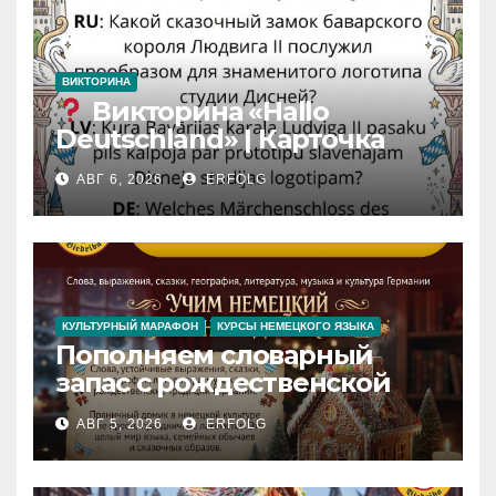
ВИКТОРИНА
Викторина «Hallo
Deutschland» | Карточка
№46
АВГ 6, 2026
ERFOLG
Замок вдохновения
/
Iedvesmas pils / Schloss der
Inspiration
КУЛЬТУРНЫЙ МАРАФОН
КУРСЫ НЕМЕЦКОГО ЯЗЫКА
Пополняем словарный
запас с рождественской
сказкой! Учим немецкий
АВГ 5, 2026
ERFOLG
вместе с Lebkuchenhaus