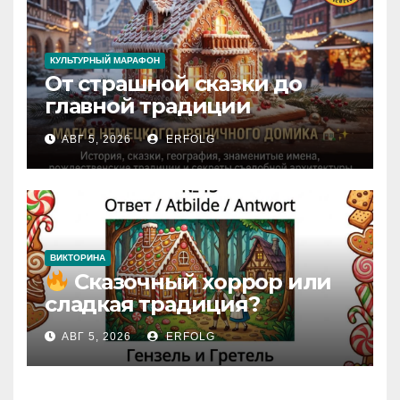
КУЛЬТУРНЫЙ МАРАФОН
От страшной сказки до
главной традиции
Рождества: секреты
АВГ 5, 2026
ERFOLG
немецкого пряничного
домика!
ВИКТОРИНА
Сказочный хоррор или
сладкая традиция?
Открываем секреты
АВГ 5, 2026
ERFOLG
вчерашней викторины!