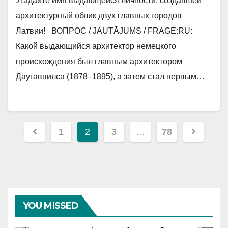
Угадайте имя выдающейся личности, создавшей
архитектурный облик двух главных городов
Латвии! ВОПРОС / JAUTĀJUMS / FRAGE:RU:
Какой выдающийся архитектор немецкого
происхождения был главным архитектором
Даугавпилса (1878–1895), а затем стал первым…
Навигация
1
2
3
…
78
по
записям
YOU MISSED