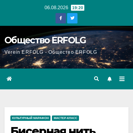
Перейти
06.08.2026
19:20
к
содержанию
Общество ERFOLG
Verein ERFOLG - Общество ERFOLG
КУЛЬТУРНЫЙ МАРАФОН
МАСТЕР-КЛАСС
Бисерная нить