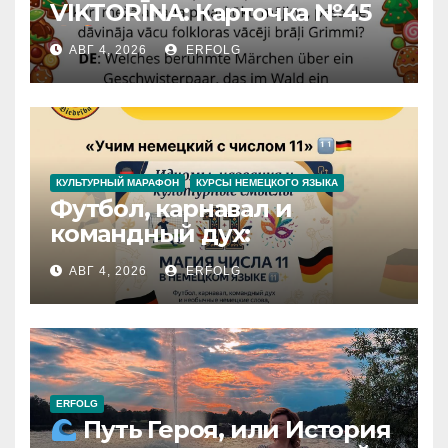
VIKTORĪNA: Карточка №45
АВГ 4, 2026
ERFOLG
КУЛЬТУРНЫЙ МАРАФОН
КУРСЫ НЕМЕЦКОГО ЯЗЫКА
Футбол, карнавал и
командный дух:
раскрываем секреты числа
АВГ 4, 2026
ERFOLG
11 в немецком языке!
ERFOLG
Путь Героя, или История