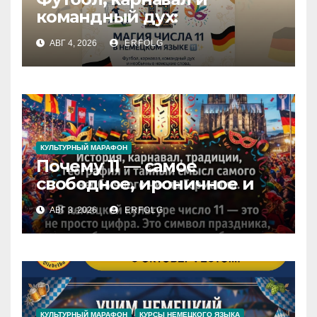
командный дух:
раскрываем секреты числа
АВГ 4, 2026
ERFOLG
11 в немецком языке!
КУЛЬТУРНЫЙ МАРАФОН
Почему 11 — самое
свободное, ироничное и
любимое число в
АВГ 3, 2026
ERFOLG
немецкой культуре?
КУЛЬТУРНЫЙ МАРАФОН
КУРСЫ НЕМЕЦКОГО ЯЗЫКА