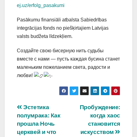
ej.uz/erfolg_pasakumi
Pasākumu finansiāli atbalsta Sabiedrības
integrācijas fonds no piešķirtajiem Latvijas
valsts budžeta līdzekļiem.
Создайте свою бисерную нить судьбы
вместе с нами — пусть каждая бусина станет
маленьким пожеланием света, радости и
любви!
Навигация
Эстетика
Пробуждение:
полумрака: Как
когда хаос
по
прошла Ночь
становится
записям
церквей и что
искусством