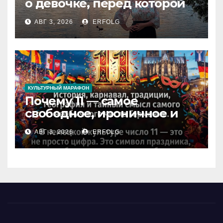
о девочке, перед которой
расступился океан
АВГ 3, 2026
ERFOLG
(И почему это про каждую
из нас)
КУЛЬТУРНЫЙ МАРАФОН
Почему 11 — самое
свободное, ироничное и
любимое число в
АВГ 3, 2026
ERFOLG
немецкой культуре?