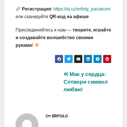
Регистрация:
https://ej.uz/erfolg_pasakumi
или сканируйте
QR-код на афише
Присоединяйтесь к нам —
творите, играйте
и создавайте волшебство своими
руками
!
Навигация
Мак у сердца:
Сотвори символ
по
любви!
записям
От
ERFOLG