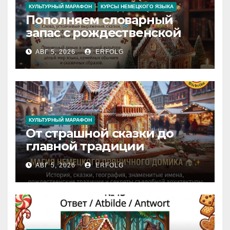
КУЛЬТУРНЫЙ МАРАФОН
КУРСЫ НЕМЕЦКОГО ЯЗЫКА
Пополняем словарный
запас с рождественской
сказкой! Учим немецкий
АВГ 5, 2026
ERFOLG
вместе с Lebkuchenhaus
КУЛЬТУРНЫЙ МАРАФОН
От страшной сказки до
главной традиции
Рождества: секреты
АВГ 5, 2026
ERFOLG
немецкого пряничного
домика!