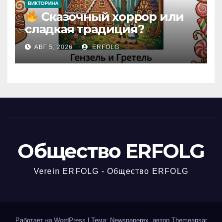
ВИКТОРИНА
Сказочный хоррор или
сладкая традиция?
Открываем секреты
АВГ 5, 2026
ERFOLG
вчерашней викторины!
Общество ERFOLG
Verein ERFOLG - Общество ERFOLG
Работает на WordPress
|
Тема: Newspaperex, автор
Themeansar