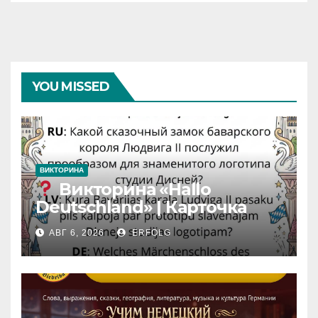
YOU MISSED
ВИКТОРИНА
Викторина «Hallo
Deutschland» | Карточка
№46
АВГ 6, 2026
ERFOLG
Замок вдохновения
/
Iedvesmas pils / Schloss der
Inspiration