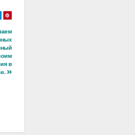
чаем
нных
нный
воим
ия в
ве.