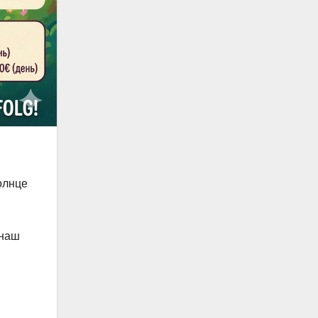
олнце
 наш