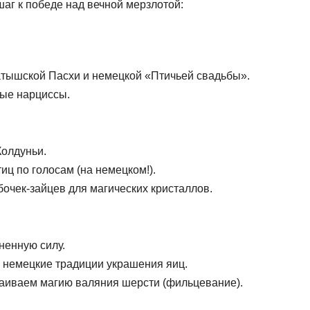
аг к победе над вечной мерзлотой:
атышской Пасхи и немецкой «Птичьей свадьбы».
ные нарциссы.
Колдуньи.
иц по голосам (на немецком!).
очек-зайцев для магических кристаллов.
ненную силу.
 немецкие традиции украшения яиц.
сваиваем магию валяния шерсти (фильцевание).