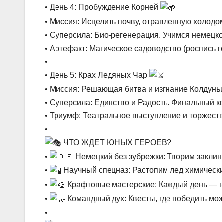
• День 4: Пробуждение Корней
• Миссия: Исцелить почву, отравленную холодо
• Суперсила: Био-регенерация. Учимся немецк
• Артефакт: Магическое садоводство (роспись 
•
• День 5: Крах Ледяных Чар
• Миссия: Решающая битва и изгнание Колдунь
• Суперсила: Единство и Радость. Финальный к
• Триумф: Театральное выступление и торжест
•
ЧТО ЖДЕТ ЮНЫХ ГЕРОЕВ?
•
Немецкий без зубрежки: Творим заклина
•
Научный спецназ: Растопим лед химическ
•
Крафтовые мастерские: Каждый день — н
•
Командный дух: Квесты, где победить мож
•