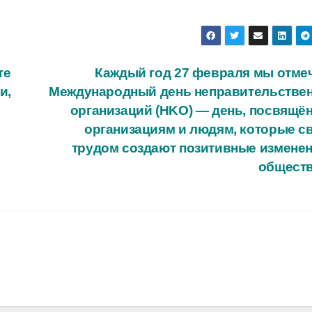
те
Каждый год 27 февраля мы отме
и,
Международный день неправительстве
организаций (НKО) — день, посвящё
организациям и людям, которые с
трудом создают позитивные изменен
общест