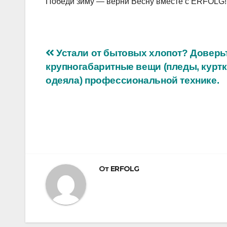
Победи зиму — верни Весну вместе с ERFOLG!
Навигация
Устали от бытовых хлопот? Доверь
крупногабаритные вещи (пледы, куртк
по
одеяла) профессиональной технике.
записям
От
ERFOLG