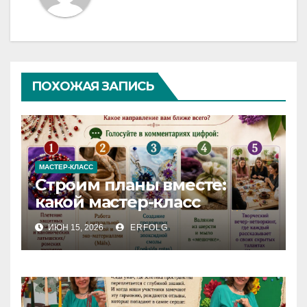
ПОХОЖАЯ ЗАПИСЬ
МАСТЕР-КЛАСС
Строим планы вместе:
какой мастер-класс
выберете именно вы?
ИЮН 15, 2026
ERFOLG