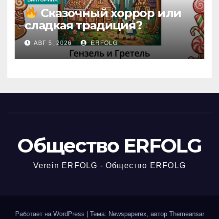
Сказочный хоррор или
сладкая традиция?
Открываем секреты
АВГ 5, 2026
ERFOLG
вчерашней викторины!
Общество ERFOLG
Verein ERFOLG - Общество ERFOLG
Работает на WordPress
|
Тема: Newspaperex, автор
Themeansar