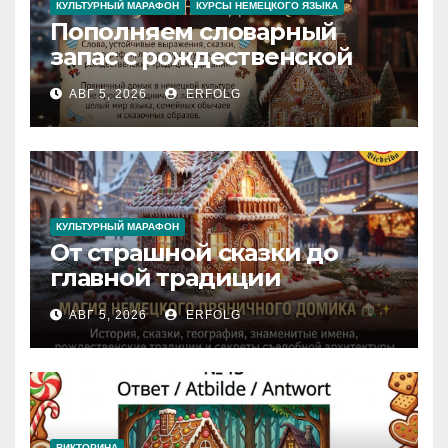
КУЛЬТУРНЫЙ МАРАФОН
КУРСЫ НЕМЕЦКОГО ЯЗЫКА
Пополняем словарный
запас с рождественской
сказкой! Учим немецкий
АВГ 5, 2026
ERFOLG
вместе с Lebkuchenhaus
КУЛЬТУРНЫЙ МАРАФОН
От страшной сказки до
главной традиции
Рождества: секреты
АВГ 5, 2026
ERFOLG
немецкого пряничного
домика!
ВИКТОРИНА