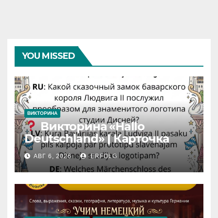
YOU MISSED
ВИКТОРИНА
Викторина «Hallo
Deutschland» | Карточка
№46
АВГ 6, 2026
ERFOLG
Замок вдохновения
/
Iedvesmas pils / Schloss der
Inspiration