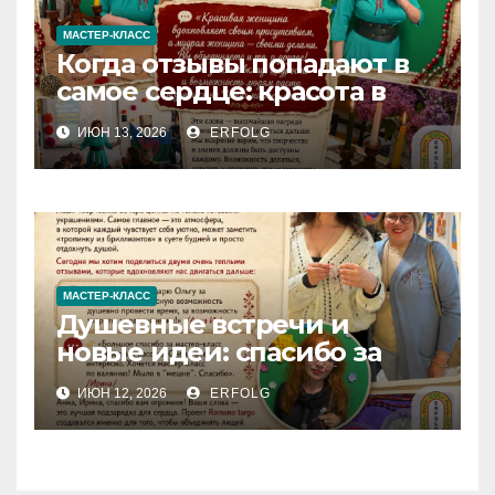
МАСТЕР-КЛАСС
Когда отзывы попадают в
самое сердце: красота в
деталях и сила в делах!
ИЮН 13, 2026
ERFOLG
МАСТЕР-КЛАСС
Душевные встречи и
новые идеи: спасибо за
вашу теплоту!
ИЮН 12, 2026
ERFOLG