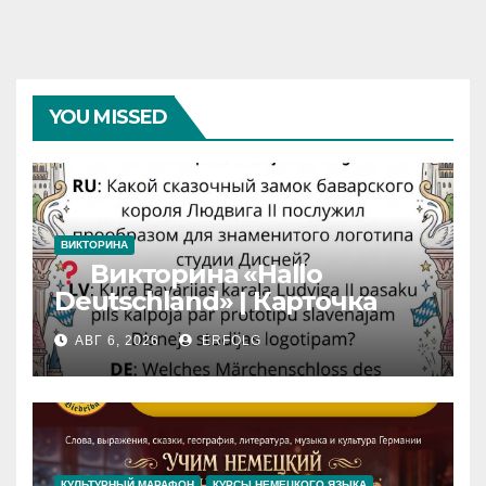
YOU MISSED
ВИКТОРИНА
Викторина «Hallo
Deutschland» | Карточка
№46
АВГ 6, 2026
ERFOLG
Замок вдохновения
/
Iedvesmas pils / Schloss der
Inspiration
КУЛЬТУРНЫЙ МАРАФОН
КУРСЫ НЕМЕЦКОГО ЯЗЫКА