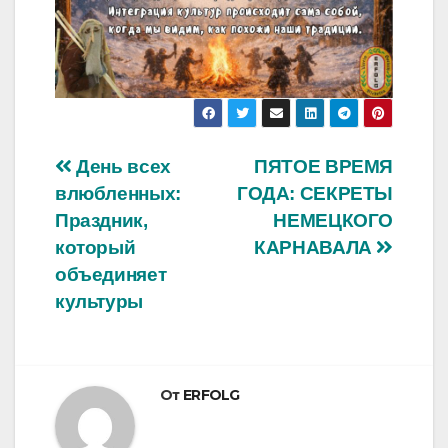
Навигация
День всех
ПЯТОЕ ВРЕМЯ
влюбленных:
ГОДА: СЕКРЕТЫ
по
Праздник,
НЕМЕЦКОГО
записям
который
КАРНАВАЛА
объединяет
культуры
От
ERFOLG