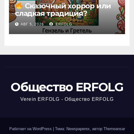
Сказочный хоррор или
сладкая традиция?
Открываем секреты
АВГ 5, 2026
ERFOLG
вчерашней викторины!
Общество ERFOLG
Verein ERFOLG - Общество ERFOLG
Работает на WordPress
|
Тема: Newspaperex, автор
Themeansar