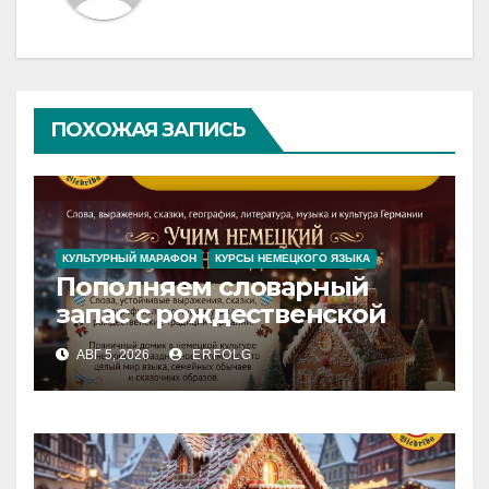
ПОХОЖАЯ ЗАПИСЬ
КУЛЬТУРНЫЙ МАРАФОН
КУРСЫ НЕМЕЦКОГО ЯЗЫКА
Пополняем словарный
запас с рождественской
сказкой! Учим немецкий
АВГ 5, 2026
ERFOLG
вместе с Lebkuchenhaus