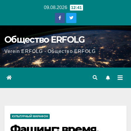
Перейти
09.08.2026
12:41
к
содержанию
Общество ERFOLG
Verein ERFOLG - Общество ERFOLG
КУЛЬТУРНЫЙ МАРАФОН
Фашинг: время,