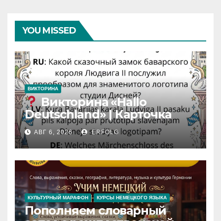
YOU MISSED
ВИКТОРИНА
Викторина «Hallo
Deutschland» | Карточка
№46
АВГ 6, 2026
ERFOLG
Замок вдохновения
/
Iedvesmas pils / Schloss der
Inspiration
КУЛЬТУРНЫЙ МАРАФОН
КУРСЫ НЕМЕЦКОГО ЯЗЫКА
Пополняем словарный