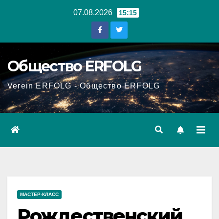
Перейти
07.08.2026
15:15
к
содержанию
Общество ERFOLG
Verein ERFOLG - Общество ERFOLG
МАСТЕР-КЛАСС
Рождественский