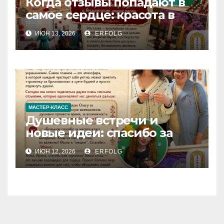
Когда отзывы попадают в
самое сердце: красота в
деталях и сила в делах!
ИЮН 13, 2026
ERFOLG
МАСТЕР-КЛАСС
Душевные встречи и
новые идеи: спасибо за
вашу теплоту!
ИЮН 12, 2026
ERFOLG