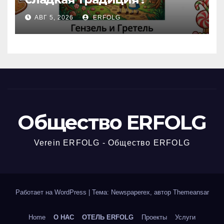
Открываем секреты
АВГ 5, 2026
ERFOLG
вчерашней викторины!
Общество ERFOLG
Verein ERFOLG - Общество ERFOLG
Работает на WordPress
|
Тема: Newspaperex, автор
Themeansar
Home
О НАС
ОТЕЛЬ ERFOLG
Проекты
Услуги