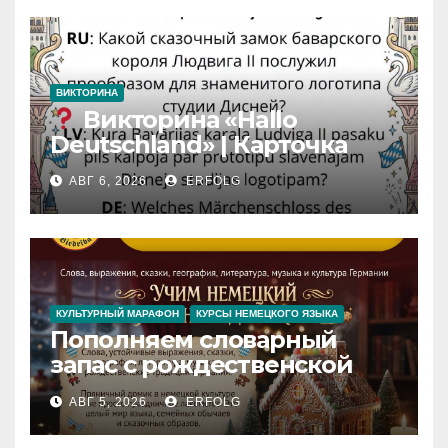
ВИКТОРИНА
Викторина «Hallo
Deutschland» | Карточка
№46
АВГ 6, 2026
ERFOLG
Замок вдохновения
/
Iedvesmas pils / Schloss der
Inspiration
КУЛЬТУРНЫЙ МАРАФОН
КУРСЫ НЕМЕЦКОГО ЯЗЫКА
Пополняем словарный
запас с рождественской
сказкой! Учим немецкий
АВГ 5, 2026
ERFOLG
вместе с Lebkuchenhaus