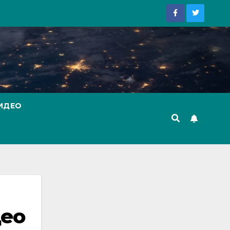
ИДЕО
део