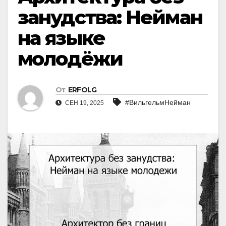
занудства: Нейман
на языке
молодёжи
От
ERFOLG
#ВильгельмНейман
СЕН 19, 2025