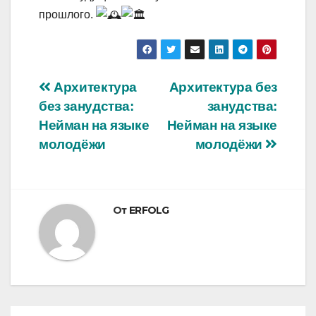
прошлого.
Навигация
Архитектура
Архитектура без
без занудства:
занудства:
по
Нейман на языке
Нейман на языке
записям
молодёжи
молодёжи
От
ERFOLG