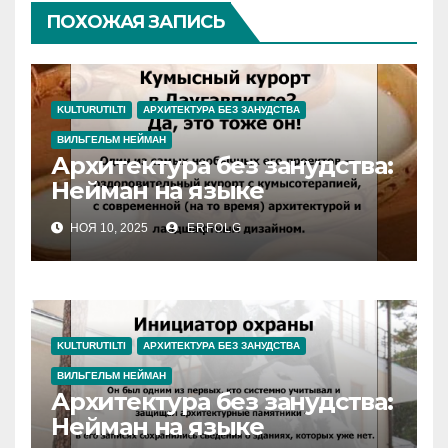
ПОХОЖАЯ ЗАПИСЬ
KULTURUTILTI
АРХИТЕКТУРА БЕЗ ЗАНУДСТВА
ВИЛЬГЕЛЬМ НЕЙМАН
Архитектура без занудства:
Нейман на языке
молодежи
НОЯ 10, 2025
ERFOLG
KULTURUTILTI
АРХИТЕКТУРА БЕЗ ЗАНУДСТВА
ВИЛЬГЕЛЬМ НЕЙМАН
Архитектура без занудства:
Нейман на языке