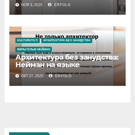
молодежи
НОЯ 3, 2025
ERFOLG
KULTURUTILTI
АРХИТЕКТУРА БЕЗ ЗАНУДСТВА
ВИЛЬГЕЛЬМ НЕЙМАН
Архитектура без занудства:
Нейман на языке
молодежи
ОКТ 27, 2025
ERFOLG