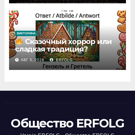
домика!
ВИКТОРИНА
Сказочный хоррор или
сладкая традиция?
Открываем секреты
АВГ 5, 2026
ERFOLG
вчерашней викторины!
Общество ERFOLG