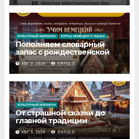
Iedvesmas pils / Schloss der
Inspiration
КУЛЬТУРНЫЙ МАРАФОН
КУРСЫ НЕМЕЦКОГО ЯЗЫКА
Пополняем словарный
запас с рождественской
сказкой! Учим немецкий
АВГ 5, 2026
ERFOLG
вместе с Lebkuchenhaus
КУЛЬТУРНЫЙ МАРАФОН
От страшной сказки до
главной традиции
Рождества: секреты
АВГ 5, 2026
ERFOLG
немецкого пряничного