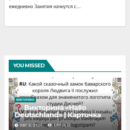
ежедневно Занятия начнутся с…
YOU MISSED
ВИКТОРИНА
Викторина «Hallo
Deutschland» | Карточка
№46
АВГ 6, 2026
ERFOLG
Замок вдохновения
/