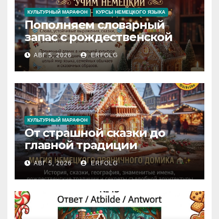
КУЛЬТУРНЫЙ МАРАФОН
КУРСЫ НЕМЕЦКОГО ЯЗЫКА
Пополняем словарный
запас с рождественской
сказкой! Учим немецкий
АВГ 5, 2026
ERFOLG
вместе с Lebkuchenhaus
КУЛЬТУРНЫЙ МАРАФОН
От страшной сказки до
главной традиции
Рождества: секреты
АВГ 5, 2026
ERFOLG
немецкого пряничного
домика!