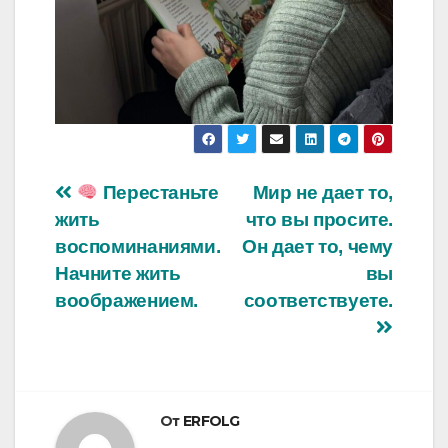
Навигация
Перестаньте
Мир не дает то,
жить
что вы просите.
по
воспоминаниями.
Он дает то, чему
записям
Начните жить
вы
воображением.
соответствуете.
От
ERFOLG