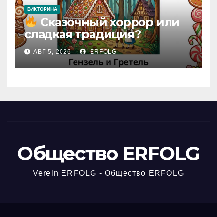
ВИКТОРИНА
Сказочный хоррор или
сладкая традиция?
Открываем секреты
АВГ 5, 2026
ERFOLG
вчерашней викторины!
Общество ERFOLG
Verein ERFOLG - Общество ERFOLG