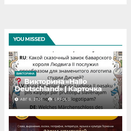
YOU MISSED
ВИКТОРИНА
Викторина «Hallo
Deutschland» | Карточка
№46
АВГ 6, 2026
ERFOLG
Замок вдохновения
/
Iedvesmas pils / Schloss der
Inspiration