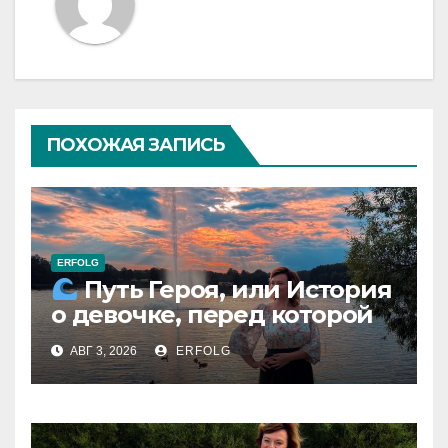
ПОХОЖАЯ ЗАПИСЬ
ERFOLG
Путь Героя, или История
о девочке, перед которой
расступился океан
АВГ 3, 2026
ERFOLG
(И почему это про каждую
из нас)