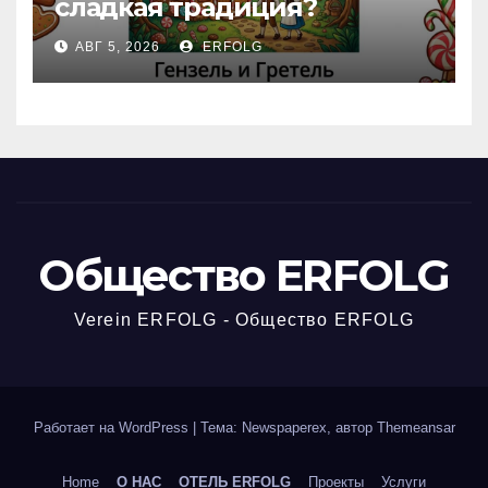
сладкая традиция?
Открываем секреты
АВГ 5, 2026
ERFOLG
вчерашней викторины!
Общество ERFOLG
Verein ERFOLG - Общество ERFOLG
Работает на WordPress
|
Тема: Newspaperex, автор
Themeansar
Home
О НАС
ОТЕЛЬ ERFOLG
Проекты
Услуги