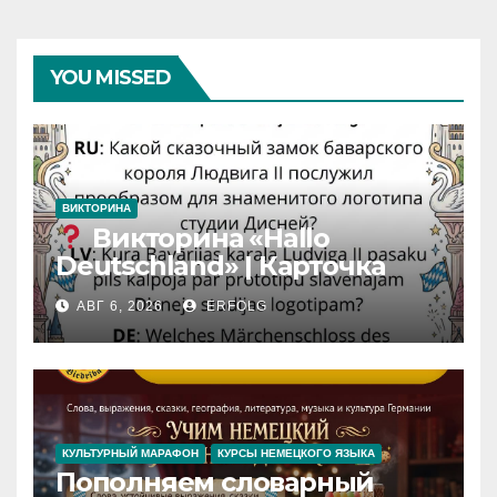
YOU MISSED
ВИКТОРИНА
Викторина «Hallo
Deutschland» | Карточка
№46
АВГ 6, 2026
ERFOLG
Замок вдохновения
/
Iedvesmas pils / Schloss der
Inspiration
КУЛЬТУРНЫЙ МАРАФОН
КУРСЫ НЕМЕЦКОГО ЯЗЫКА
Пополняем словарный