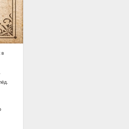
 в
у
лёд.
ю