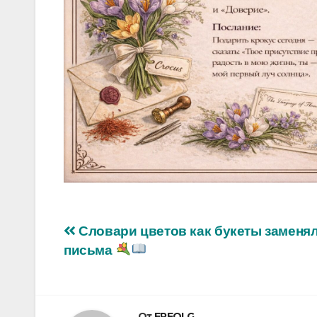
Навигация
Словари цветов как букеты заменя
письма
по
записям
От
ERFOLG