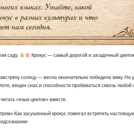
ном саду.
Крокус — самый дорогой и загадочный цветок
навстречу солнцу — весна окончательно победила зиму. Но 
золоте, вещих снах и способности пробиваться сквозь любой 
читать «язык цветов» вместе.
тром» Как засушенный крокус помогал встретить настоящу
 подсознанию