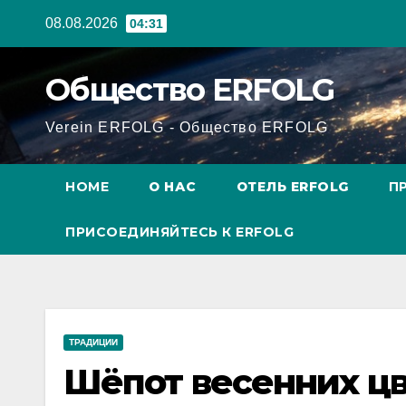
Перейти
08.08.2026
04:31
к
содержанию
Общество ERFOLG
Verein ERFOLG - Общество ERFOLG
HOME
О НАС
ОТЕЛЬ ERFOLG
П
ПРИСОЕДИНЯЙТЕСЬ К ERFOLG
ТРАДИЦИИ
Шёпот весенних цв