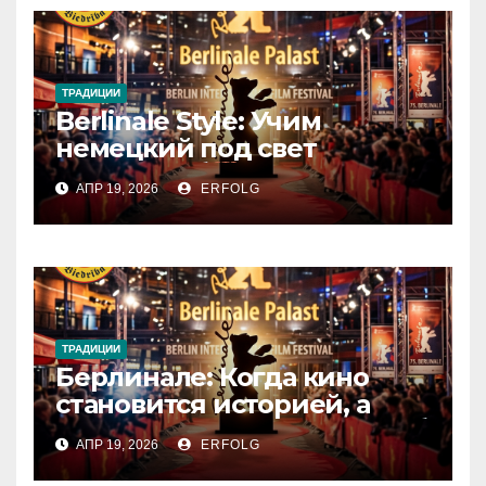
ТРАДИЦИИ
Berlinale Style: Учим
немецкий под свет
софитов!
АПР 19, 2026
ERFOLG
ТРАДИЦИИ
Берлинале: Когда кино
становится историей, а
зритель — частью магии!
АПР 19, 2026
ERFOLG