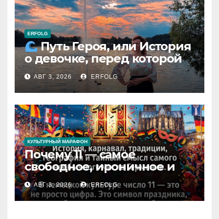
ERFOLG
Путь Героя, или История
о девочке, перед которой
расступился океан
АВГ 3, 2026
ERFOLG
(И почему это про каждую
из нас)
КУЛЬТУРНЫЙ МАРАФОН
Почему 11 — самое
свободное, ироничное и
любимое число в
АВГ 3, 2026
ERFOLG
немецкой культуре?