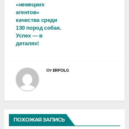
«немецких
по
агентов»
записям
качества среди
130 пород собак.
Успех — в
деталях!
От
ERFOLG
ПОХОЖАЯ ЗАПИСЬ