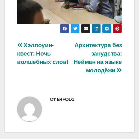
Навигация
Хэллоуин-
Архитектура без
квест: Ночь
занудства:
по
волшебных слов!
Нейман на языке
записям
молодёжи
От
ERFOLG