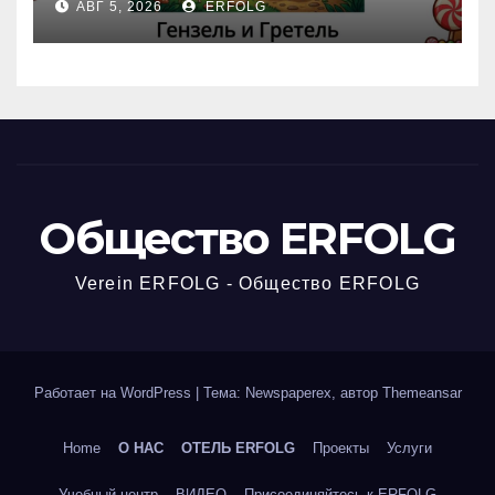
АВГ 5, 2026
ERFOLG
вчерашней викторины!
Общество ERFOLG
Verein ERFOLG - Общество ERFOLG
Работает на WordPress
|
Тема: Newspaperex, автор
Themeansar
Home
О НАС
ОТЕЛЬ ERFOLG
Проекты
Услуги
Учебный центр
ВИДЕО
Присоединяйтесь к ERFOLG