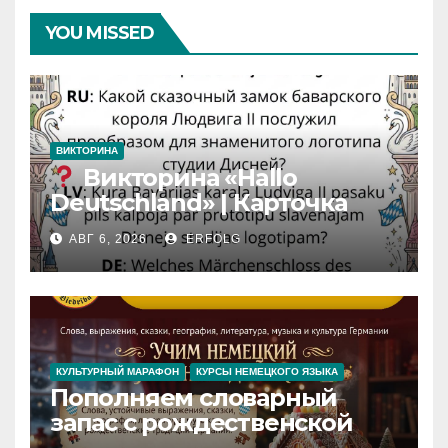
YOU MISSED
ВИКТОРИНА
Викторина «Hallo
Deutschland» | Карточка
№46
АВГ 6, 2026
ERFOLG
Замок вдохновения
/
Iedvesmas pils / Schloss der
Inspiration
КУЛЬТУРНЫЙ МАРАФОН
КУРСЫ НЕМЕЦКОГО ЯЗЫКА
Пополняем словарный
запас с рождественской
сказкой! Учим немецкий