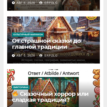
АВГ 5, 2026
ERFOLG
вместе с Lebkuchenhaus
КУЛЬТУРНЫЙ МАРАФОН
От страшной сказки до
главной традиции
Рождества: секреты
АВГ 5, 2026
ERFOLG
немецкого пряничного
домика!
ВИКТОРИНА
Сказочный хоррор или
сладкая традиция?
Открываем секреты