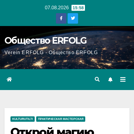
Перейти
07.08.2026
15:58
к
содержанию
Общество ERFOLG
Verein ERFOLG - Общество ERFOLG
KULTURUTILTI
ПРАКТИЧЕСКАЯ МАСТЕРСКАЯ
Открой магию