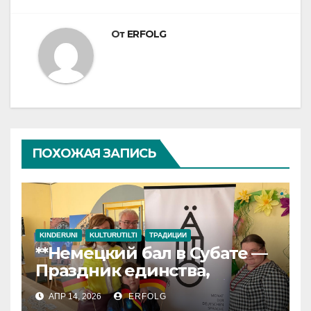
От
ERFOLG
ПОХОЖАЯ ЗАПИСЬ
KINDERUNI
KULTURUTILTI
ТРАДИЦИИ
**Немецкий бал в Субате —
Праздник единства,
культуры и успеха!**
АПР 14, 2026
ERFOLG