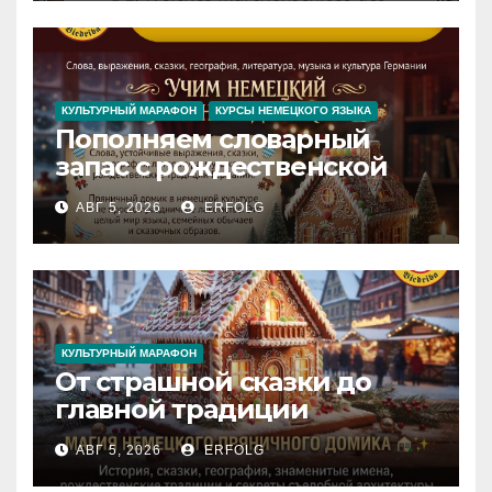
Iedvesmas pils / Schloss der
Inspiration
КУЛЬТУРНЫЙ МАРАФОН
КУРСЫ НЕМЕЦКОГО ЯЗЫКА
Пополняем словарный
запас с рождественской
сказкой! Учим немецкий
АВГ 5, 2026
ERFOLG
вместе с Lebkuchenhaus
КУЛЬТУРНЫЙ МАРАФОН
От страшной сказки до
главной традиции
Рождества: секреты
АВГ 5, 2026
ERFOLG
немецкого пряничного
домика!