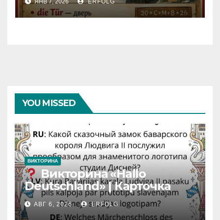
ЯНВ 7, 2026
ERFOLG
YOU MISSED
ВИКТОРИНА
Викторина «Hallo
Deutschland» | Карточка
№46
АВГ 6, 2026
ERFOLG
Замок вдохновения
/