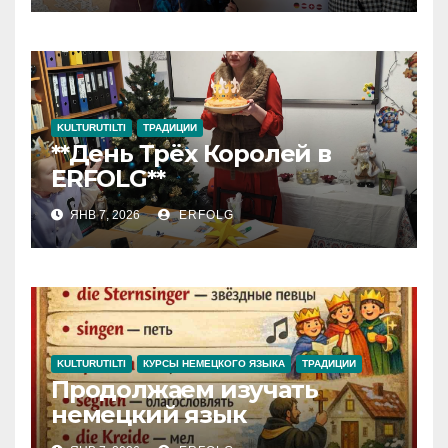
KULTURUTILTI
ТРАДИЦИИ
**День Трёх Королей в
ERFOLG**
ЯНВ 7, 2026
ERFOLG
KULTURUTILTI
КУРСЫ НЕМЕЦКОГО ЯЗЫКА
ТРАДИЦИИ
Продолжаем изучать
немецкий язык