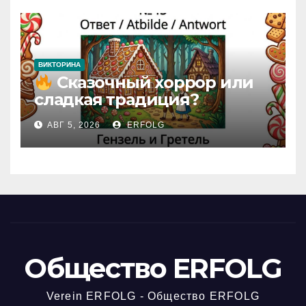
ВИКТОРИНА
Сказочный хоррор или
сладкая традиция?
Открываем секреты
АВГ 5, 2026
ERFOLG
вчерашней викторины!
Общество ERFOLG
Verein ERFOLG - Общество ERFOLG