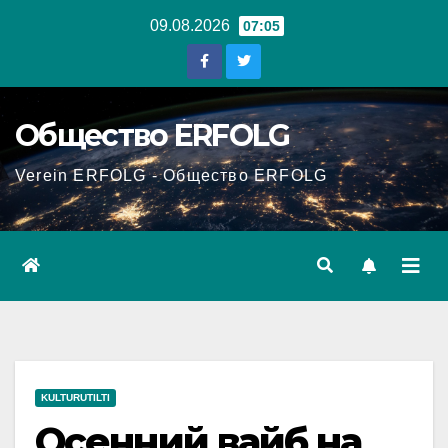
Перейти
09.08.2026
07:05
к
содержанию
Общество ERFOLG
Verein ERFOLG - Общество ERFOLG
KULTURUTILTI
Осенний вайб на