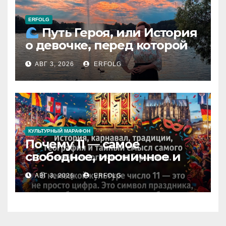
ERFOLG
Путь Героя, или История
о девочке, перед которой
расступился океан
АВГ 3, 2026
ERFOLG
(И почему это про каждую
из нас)
КУЛЬТУРНЫЙ МАРАФОН
Почему 11 — самое
свободное, ироничное и
любимое число в
АВГ 3, 2026
ERFOLG
немецкой культуре?