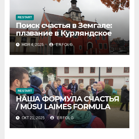
RESTART
Поиск счастья в Земгале:
плавание в Курляндское
герцогство
НОЯ 4, 2025
ERFOLG
RESTART
НАША ФОРМУЛА СЧАСТЬЯ
/ MŪSU LAIMES FORMULA
ОКТ 21, 2025
ERFOLG