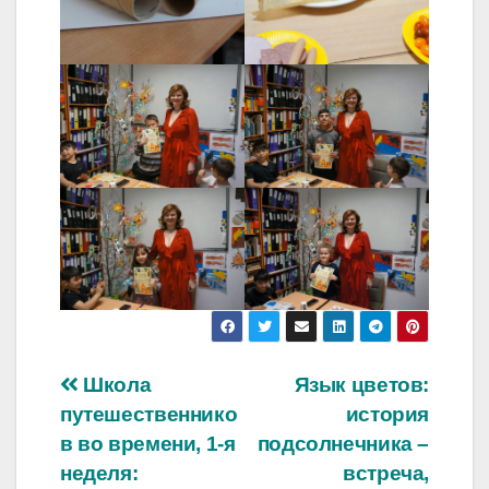
Навигация
Школа
Язык цветов:
путешественнико
история
по
в во времени, 1-я
подсолнечника –
записям
неделя:
встреча,