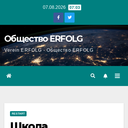
Перейти
07.08.2026
07:03
к
содержанию
Общество ERFOLG
Verein ERFOLG - Общество ERFOLG
RESTART
Школа