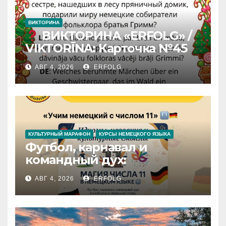
ВИКТОРИНА
ВИКТОРИНА «ERFOLG» /
VIKTORĪNA: Карточка №45
АВГ 4, 2026
ERFOLG
КУЛЬТУРНЫЙ МАРАФОН
КУРСЫ НЕМЕЦКОГО ЯЗЫКА
Футбол, карнавал и
командный дух:
раскрываем секреты числа
АВГ 4, 2026
ERFOLG
11 в немецком языке!