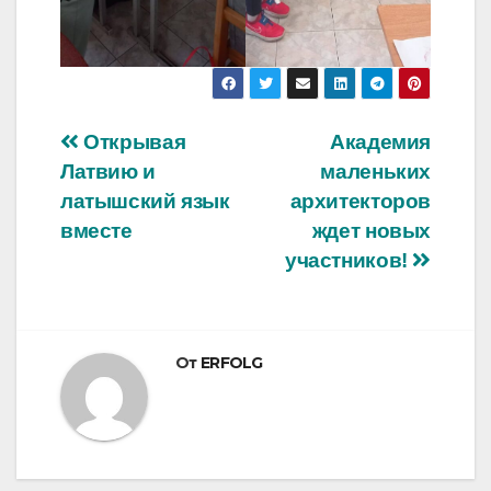
Навигация
Открывая
Академия
Латвию и
маленьких
по
латышский язык
архитекторов
записям
вместе
ждет новых
участников!
От
ERFOLG