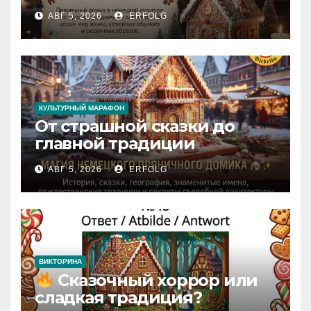
сказкой! Учим немецкий
АВГ 5, 2026
ERFOLG
вместе с Lebkuchenhaus
КУЛЬТУРНЫЙ МАРАФОН
От страшной сказки до
главной традиции
Рождества: секреты
АВГ 5, 2026
ERFOLG
немецкого пряничного
домика!
ВИКТОРИНА
Сказочный хоррор или
сладкая традиция?