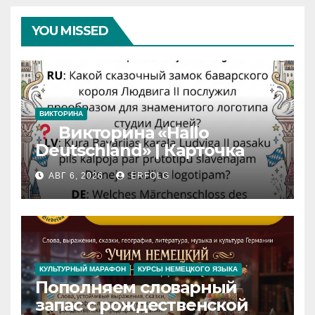
YOU MISSED
ВИКТОРИНА
Викторина «Hallo
Deutschland» | Карточка
№46
АВГ 6, 2026
ERFOLG
Замок вдохновения
/
Iedvesmas pils / Schloss der
Inspiration
КУЛЬТУРНЫЙ МАРАФОН
КУРСЫ НЕМЕЦКОГО ЯЗЫКА
Пополняем словарный
запас с рождественской