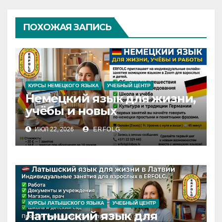
ПОХОЖАЯ ЗАПИСЬ
КУРСЫ НЕМЕЦКОГО ЯЗЫКА
УЧЕБНЫЙ ЦЕНТР
Немецкий язык для жизни,
учёбы и новых
возможностей
ИЮЛ 22, 2026
ERFOLG
КУРСЫ ЛАТЫШСКОГО ЯЗЫКА
УЧЕБНЫЙ ЦЕНТР
Латышский язык для