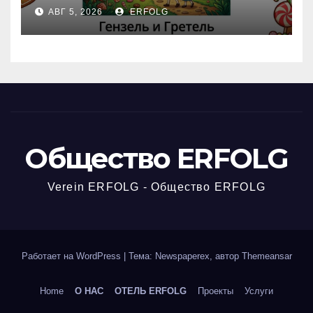
Открываем секреты
АВГ 5, 2026
ERFOLG
вчерашней викторины!
Общество ERFOLG
Verein ERFOLG - Общество ERFOLG
Работает на WordPress
|
Тема: Newspaperex, автор
Themeansar
Home
О НАС
ОТЕЛЬ ERFOLG
Проекты
Услуги