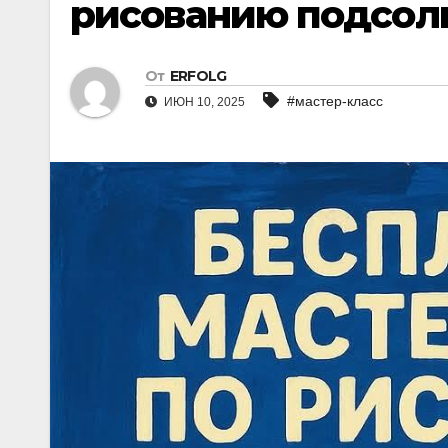
рисованию подсолн
От
ERFOLG
#мастер-класс
ИЮН 10, 2025