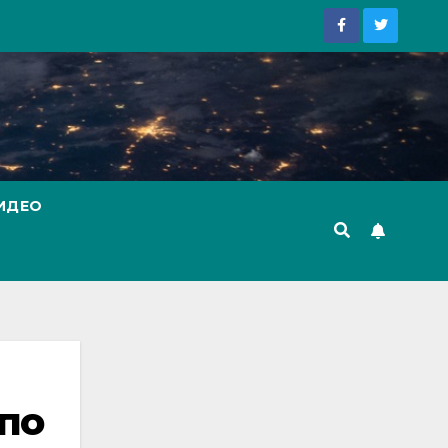
ИДЕО
по