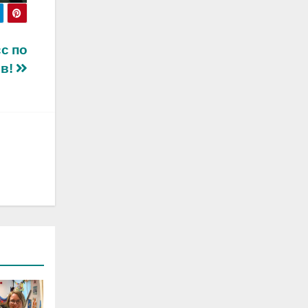
с по
ов!