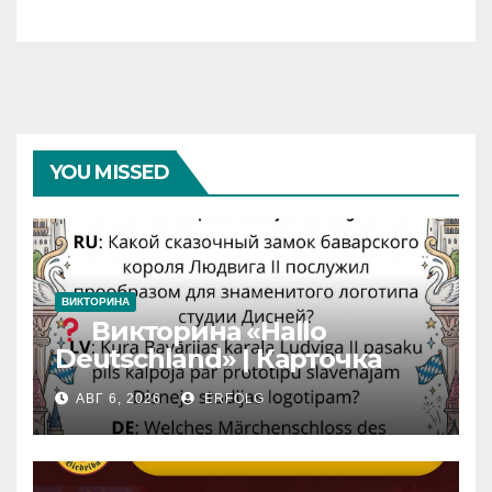
YOU MISSED
ВИКТОРИНА
Викторина «Hallo
Deutschland» | Карточка
№46
АВГ 6, 2026
ERFOLG
Замок вдохновения
/
Iedvesmas pils / Schloss der
Inspiration