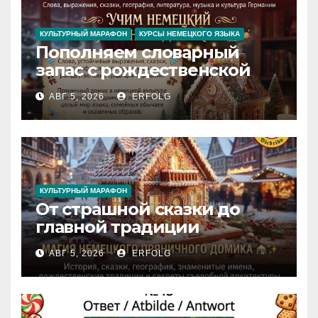
КУЛЬТУРНЫЙ МАРАФОН
КУРСЫ НЕМЕЦКОГО ЯЗЫКА
Пополняем словарный
запас с рождественской
сказкой! Учим немецкий
АВГ 5, 2026
ERFOLG
вместе с Lebkuchenhaus
КУЛЬТУРНЫЙ МАРАФОН
От страшной сказки до
главной традиции
Рождества: секреты
АВГ 5, 2026
ERFOLG
немецкого пряничного
домика!