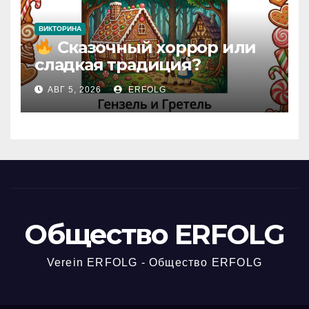
ВИКТОРИНА
Сказочный хоррор или
сладкая традиция?
Открываем секреты
АВГ 5, 2026
ERFOLG
вчерашней викторины!
Общество ERFOLG
Verein ERFOLG - Общество ERFOLG