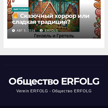
ВИКТОРИНА
Сказочный хоррор или
сладкая традиция?
Открываем секреты
АВГ 5, 2026
ERFOLG
вчерашней викторины!
Общество ERFOLG
Verein ERFOLG - Общество ERFOLG