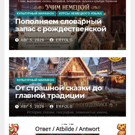
КУЛЬТУРНЫЙ МАРАФОН
КУРСЫ НЕМЕЦКОГО ЯЗЫКА
Пополняем словарный
запас с рождественской
сказкой! Учим немецкий
АВГ 5, 2026
ERFOLG
вместе с Lebkuchenhaus
КУЛЬТУРНЫЙ МАРАФОН
От страшной сказки до
главной традиции
Рождества: секреты
АВГ 5, 2026
ERFOLG
немецкого пряничного
домика!