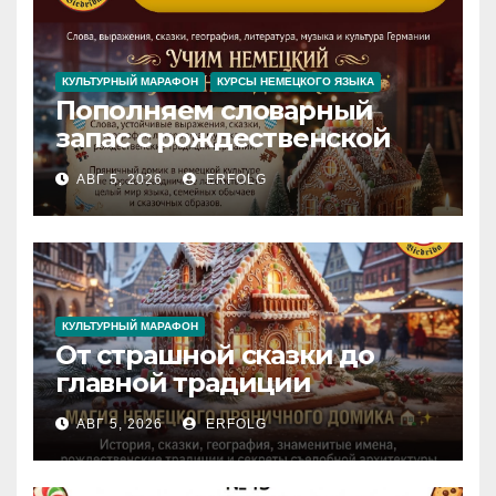
КУЛЬТУРНЫЙ МАРАФОН
КУРСЫ НЕМЕЦКОГО ЯЗЫКА
Пополняем словарный
запас с рождественской
сказкой! Учим немецкий
АВГ 5, 2026
ERFOLG
вместе с Lebkuchenhaus
КУЛЬТУРНЫЙ МАРАФОН
От страшной сказки до
главной традиции
Рождества: секреты
АВГ 5, 2026
ERFOLG
немецкого пряничного
домика!