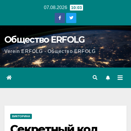
Перейти
07.08.2026
10:03
к
содержанию
Общество ERFOLG
Verein ERFOLG - Общество ERFOLG
ВИКТОРИНА
Секретный код