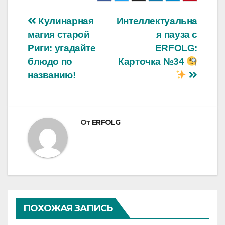
Навигация
Кулинарная
Интеллектуальна
магия старой
я пауза с
по
Риги: угадайте
ERFOLG:
записям
блюдо по
Карточка №34
названию!
От
ERFOLG
ПОХОЖАЯ ЗАПИСЬ