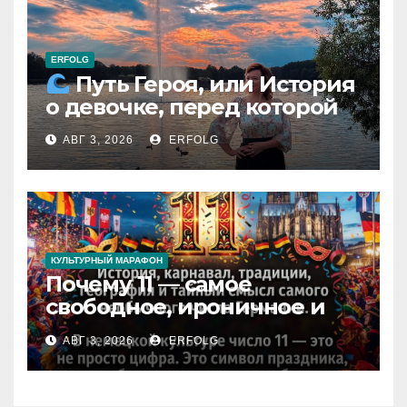
ERFOLG
Путь Героя, или История
о девочке, перед которой
расступился океан
АВГ 3, 2026
ERFOLG
(И почему это про каждую
из нас)
КУЛЬТУРНЫЙ МАРАФОН
Почему 11 — самое
свободное, ироничное и
любимое число в
АВГ 3, 2026
ERFOLG
немецкой культуре?