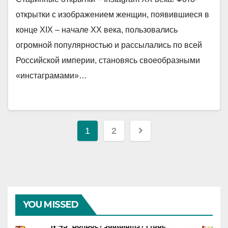
открытки с изображением женщин, появившиеся в
конце XIX – начале XX века, пользовались
огромной популярностью и рассылались по всей
Российской империи, становясь своеобразными
«инстаграмами»…
Навигация
1
2
по
записям
YOU MISSED