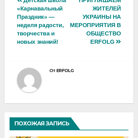
Навигация
Детская школа
ПРИГЛАШАЕМ
«Карнавальный
ЖИТЕЛЕЙ
по
Праздник» —
УКРАИНЫ НА
записям
неделя радости,
МЕРОПРИЯТИЯ В
творчества и
ОБЩЕСТВО
новых знаний!
ERFOLG
От
ERFOLG
ПОХОЖАЯ ЗАПИСЬ