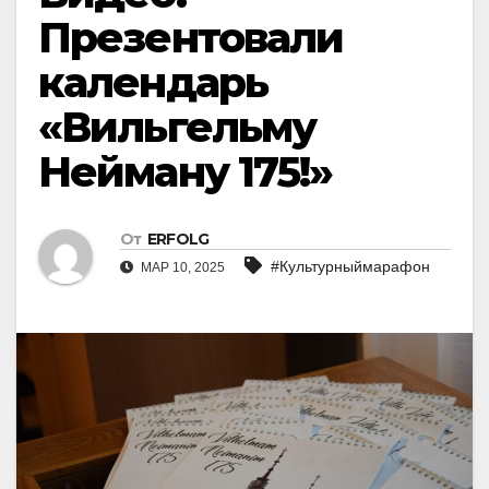
Презентовали
календарь
«Вильгельму
Нейману 175!»
От
ERFOLG
#Культурныймарафон
МАР 10, 2025