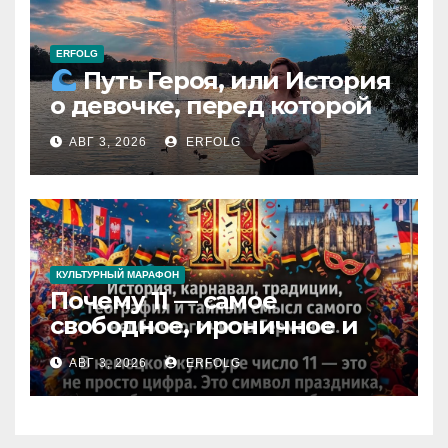
ERFOLG
Путь Героя, или История
о девочке, перед которой
расступился океан
АВГ 3, 2026
ERFOLG
(И почему это про каждую
из нас)
КУЛЬТУРНЫЙ МАРАФОН
Почему 11 — самое
свободное, ироничное и
любимое число в
АВГ 3, 2026
ERFOLG
немецкой культуре?