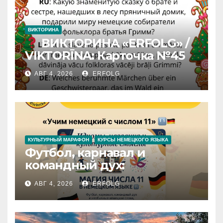
ВИКТОРИНА
ВИКТОРИНА «ERFOLG» /
VIKTORĪNA: Карточка №45
АВГ 4, 2026
ERFOLG
КУЛЬТУРНЫЙ МАРАФОН
КУРСЫ НЕМЕЦКОГО ЯЗЫКА
Футбол, карнавал и
командный дух:
раскрываем секреты числа
АВГ 4, 2026
ERFOLG
11 в немецком языке!