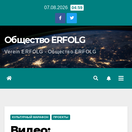
Перейти
07.08.2026
04:59
к
содержанию
Общество ERFOLG
Verein ERFOLG - Общество ERFOLG
КУЛЬТУРНЫЙ МАРАФОН
ПРОЕКТЫ
Видео: