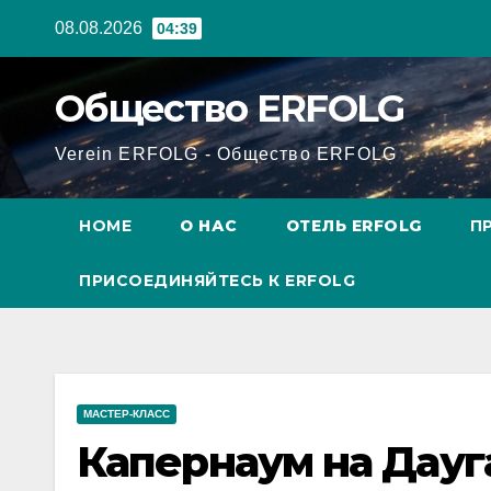
Перейти
08.08.2026
04:39
к
содержанию
Общество ERFOLG
Verein ERFOLG - Общество ERFOLG
HOME
О НАС
ОТЕЛЬ ERFOLG
П
ПРИСОЕДИНЯЙТЕСЬ К ERFOLG
МАСТЕР-КЛАСС
Капернаум на Дауг