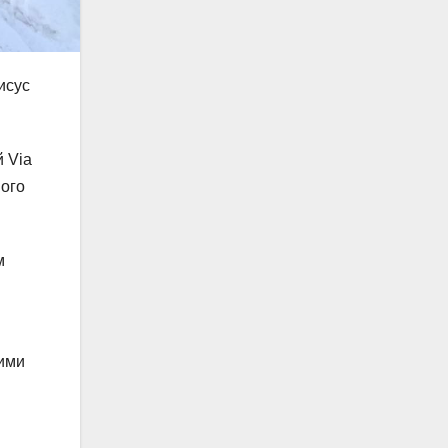
исус
 Via
ного
м
ими