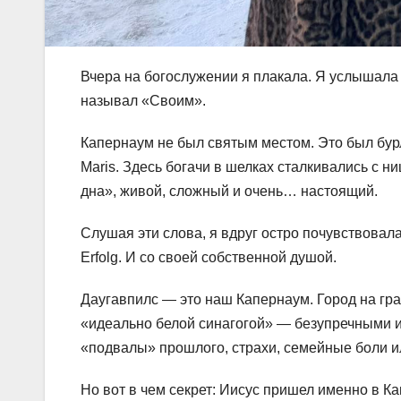
Вчера на богослужении я плакала. Я услышала
называл «Своим».
Капернаум не был святым местом. Это был бурл
Maris. Здесь богачи в шелках сталкивались с 
дна», живой, сложный и очень… настоящий.
Слушая эти слова, я вдруг остро почувствова
Erfolg. И со своей собственной душой.
Даугавпилс — это наш Капернаум. Город на гра
«идеально белой синагогой» — безупречными 
«подвалы» прошлого, страхи, семейные боли 
Но вот в чем секрет: Иисус пришел именно в К