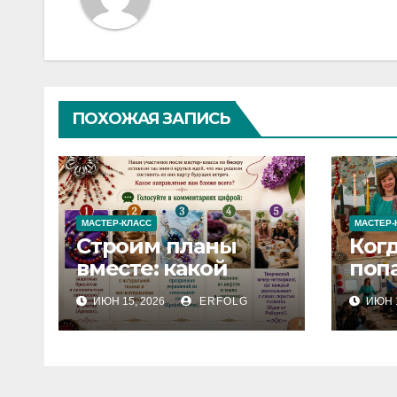
ПОХОЖАЯ ЗАПИСЬ
МАСТЕР-КЛАСС
МАСТЕР-
Строим планы
Ког
вместе: какой
поп
мастер-класс
серд
ИЮН 15, 2026
ERFOLG
ИЮН 1
выберете именно
дета
вы?
дел