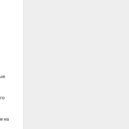
мые
го
м на