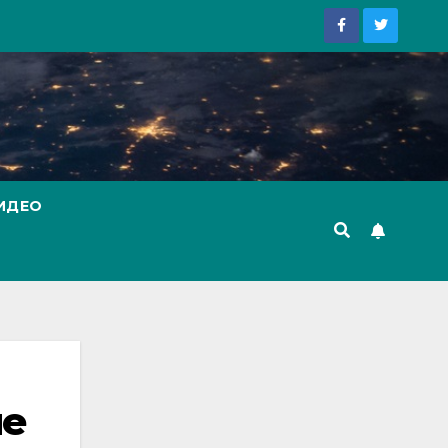
ИДЕО
не