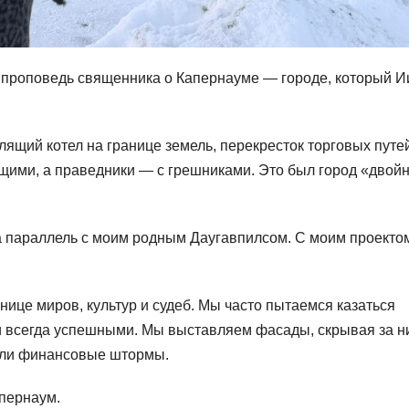
 проповедь священника о Капернауме — городе, который И
ящий котел на границе земель, перекресток торговых путей
нищими, а праведники — с грешниками. Это был город «двой
ла параллель с моим родным Даугавпилсом. С моим проекто
нице миров, культур и судеб. Мы часто пытаемся казаться
и всегда успешными. Мы выставляем фасады, скрывая за н
или финансовые штормы.
апернаум.