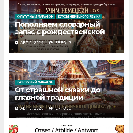
КУЛЬТУРНЫЙ МАРАФОН
КУРСЫ НЕМЕЦКОГО ЯЗЫКА
Пополняем словарный
запас с рождественской
сказкой! Учим немецкий
АВГ 5, 2026
ERFOLG
вместе с Lebkuchenhaus
КУЛЬТУРНЫЙ МАРАФОН
От страшной сказки до
главной традиции
Рождества: секреты
АВГ 5, 2026
ERFOLG
немецкого пряничного
домика!