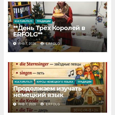
KULTURUTILTI
ТРАДИЦИИ
**День Трёх Королей в
ERFOLG**
ЯНВ 7, 2026
ERFOLG
KULTURUTILTI
КУРСЫ НЕМЕЦКОГО ЯЗЫКА
ТРАДИЦИИ
Продолжаем изучать
немецкий язык
ЯНВ 7, 2026
ERFOLG