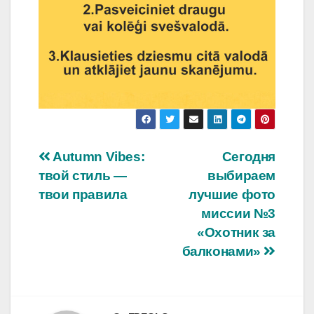
Навигация
Autumn Vibes:
Сегодня
твой стиль —
выбираем
по
твои правила
лучшие фото
записям
миссии №3
«Охотник за
балконами»