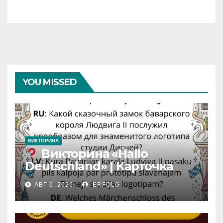
YOU MISSED
ВИКТОРИНА
Викторина «Hallo
Deutschland» | Карточка
№46
АВГ 6, 2026
ERFOLG
Замок вдохновения
/
Iedvesmas pils / Schloss der
Inspiration