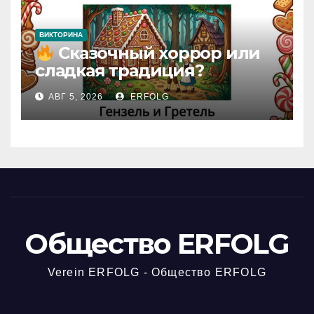
ВИКТОРИНА
Сказочный хоррор или
сладкая традиция?
Открываем секреты
АВГ 5, 2026
ERFOLG
вчерашней викторины!
Общество ERFOLG
Verein ERFOLG - Общество ERFOLG