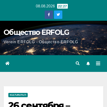
Перейти
08.08.2026
22:27
к
содержанию
Общество ERFOLG
Verein ERFOLG - Общество ERFOLG
KULTURUTILTI
26 сентября –