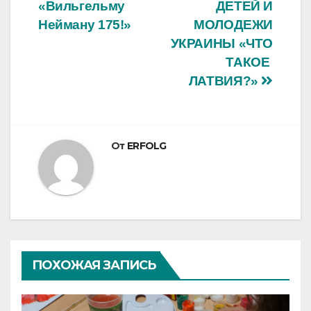
записям
«Вильгельму
ДЕТЕЙ И
Нейману 175!»
МОЛОДЕЖИ
УКРАИНЫ «ЧТО
ТАКОЕ
ЛАТВИЯ?»
От
ERFOLG
ПОХОЖАЯ ЗАПИСЬ