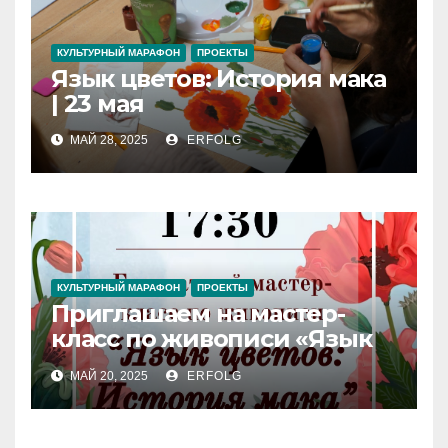
КУЛЬТУРНЫЙ МАРАФОН
ПРОЕКТЫ
Язык цветов: История мака
| 23 мая
МАЙ 28, 2025
ERFOLG
КУЛЬТУРНЫЙ МАРАФОН
ПРОЕКТЫ
Приглашаем на мастер-
класс по живописи «Язык
цветов: История мака»!
МАЙ 20, 2025
ERFOLG