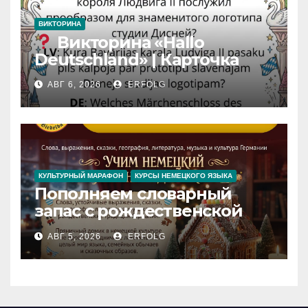
ВИКТОРИНА
Викторина «Hallo
Deutschland» | Карточка
№46
АВГ 6, 2026
ERFOLG
Замок вдохновения
/
Iedvesmas pils / Schloss der
Inspiration
КУЛЬТУРНЫЙ МАРАФОН
КУРСЫ НЕМЕЦКОГО ЯЗЫКА
Пополняем словарный
запас с рождественской
сказкой! Учим немецкий
АВГ 5, 2026
ERFOLG
вместе с Lebkuchenhaus