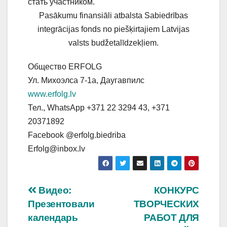
стать участником.
Pasākumu finansiāli atbalsta Sabiedrības
integrācijas fonds no piešķirtajiem Latvijas
valsts budžetalīdzekļiem.
Общество ERFOLG
Ул. Михоэлса 7-1а, Даугавпилс
www.erfolg.lv
Тел., WhatsApp +371 22 3294 43, +371
20371892
Facebook @erfolg.biedriba
Erfolg@inbox.lv
Навигация
Видео:
КОНКУРС
Презентовали
ТВОРЧЕСКИХ
по
календарь
РАБОТ ДЛЯ