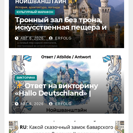
КУЛЬТУРНЫЙ МАРАФОН
Тронный зал без трона,
искусственная пещера и
только 14 завершённых
АВГ 6, 2026
ERFOLG
комнат: какие тайны
скрывает Нойшванштайн?
ВИКТОРИНА
Ответ на викторину
«Hallo Deutschland» |
Карточка №46
АВГ 6, 2026
ERFOLG