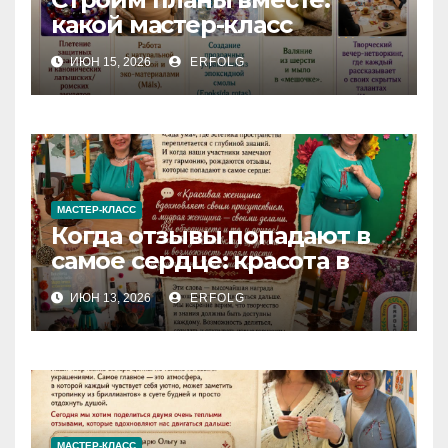
какой мастер-класс
выберете именно вы?
ИЮН 15, 2026
ERFOLG
МАСТЕР-КЛАСС
Когда отзывы попадают в
самое сердце: красота в
деталях и сила в делах!
ИЮН 13, 2026
ERFOLG
МАСТЕР-КЛАСС