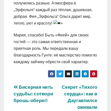
получились разные. Атмосфера в
„Эрфольге“ каждый раз тёплая, душевная,
добрая. Фея „Эрфольга“ Ольга дарит мир,
тепло, уют и красоту!
»
Мария, спасибо! Быть «Феей» для своих
гостей — это самая ответственная и
приятная роль. Мы передали вашу
благодарность Гунте: её мастерство помогло
каждому зайчику обрести свой характер.
Навигация
Бисерная нить
Секрет «Тихого
судьбы: сотвори
сердца»: как в
по
брошь-оберег!
Даугавпилсе
записям
оживали