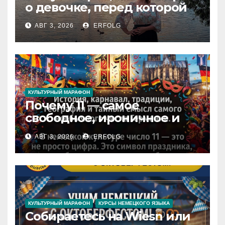
о девочке, перед которой
расступился океан
АВГ 3, 2026
ERFOLG
(И почему это про каждую
из нас)
КУЛЬТУРНЫЙ МАРАФОН
Почему 11 — самое
свободное, ироничное и
любимое число в
АВГ 3, 2026
ERFOLG
немецкой культуре?
КУЛЬТУРНЫЙ МАРАФОН
КУРСЫ НЕМЕЦКОГО ЯЗЫКА
Собираетесь на Wiesn или