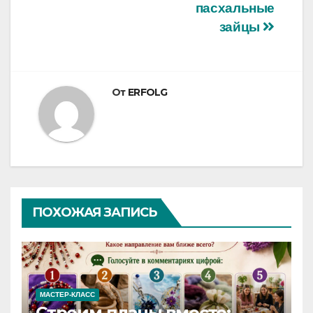
пасхальные
зайцы
От
ERFOLG
ПОХОЖАЯ ЗАПИСЬ
МАСТЕР-КЛАСС
Строим планы вместе: