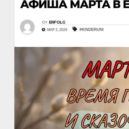
АФИША МАРТА В 
От
ERFOLG
#KINDERUNI
МАР 2, 2026