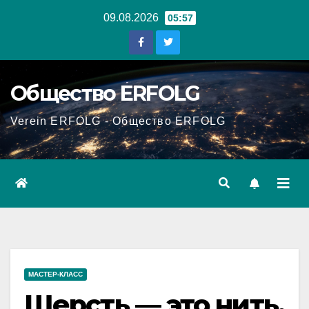
Перейти
09.08.2026
05:57
к
содержанию
Общество ERFOLG
Verein ERFOLG - Общество ERFOLG
МАСТЕР-КЛАСС
Шерсть — это нить,