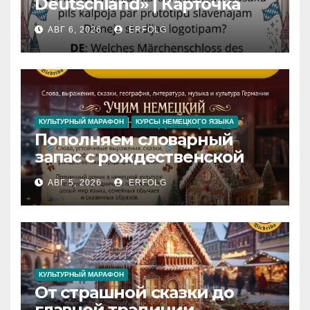
Deutschland» | Карточка
№46
АВГ 6, 2026
ERFOLG
Замок вдохновения
/
Iedvesmas pils / Schloss der
Inspiration
КУЛЬТУРНЫЙ МАРАФОН
КУРСЫ НЕМЕЦКОГО ЯЗЫКА
Пополняем словарный
запас с рождественской
сказкой! Учим немецкий
АВГ 5, 2026
ERFOLG
вместе с Lebkuchenhaus
КУЛЬТУРНЫЙ МАРАФОН
От страшной сказки до
главной традиции