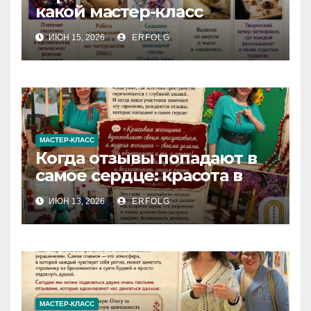
какой мастер-класс
выберете именно вы?
ИЮН 15, 2026
ERFOLG
МАСТЕР-КЛАСС
Когда отзывы попадают в
самое сердце: красота в
деталях и сила в делах!
ИЮН 13, 2026
ERFOLG
МАСТЕР-КЛАСС