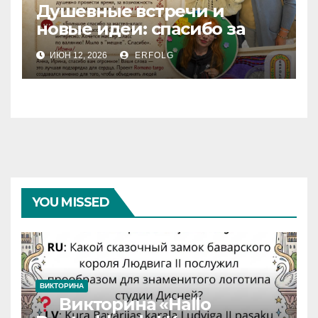
Душевные встречи и
новые идеи: спасибо за
вашу теплоту!
ИЮН 12, 2026
ERFOLG
YOU MISSED
ВИКТОРИНА
Викторина «Hallo