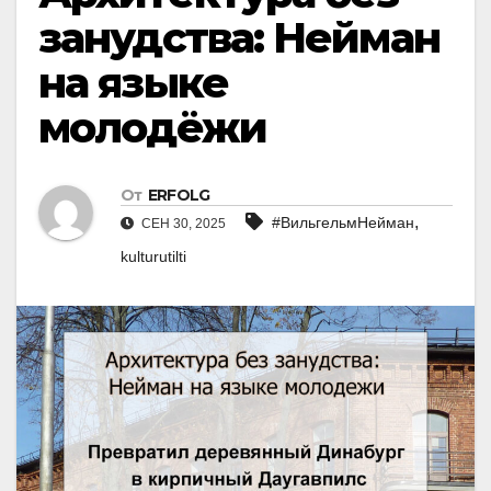
занудства: Нейман
на языке
молодёжи
От
ERFOLG
,
#ВильгельмНейман
СЕН 30, 2025
kulturutilti