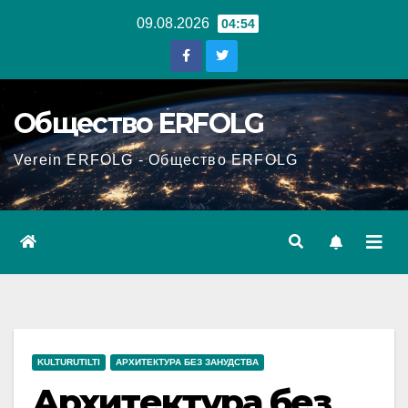
Перейти
09.08.2026
04:54
к
содержанию
Общество ERFOLG
Verein ERFOLG - Общество ERFOLG
KULTURUTILTI
АРХИТЕКТУРА БЕЗ ЗАНУДСТВА
Архитектура без