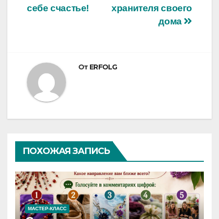
себе счастье!
хранителя своего
по
дома
записям
От
ERFOLG
ПОХОЖАЯ ЗАПИСЬ
МАСТЕР-КЛАСС