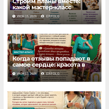
Строим планы вместе:
какой мастер-класс
выберете именно вы?
ИЮН 15, 2026
ERFOLG
МАСТЕР-КЛАСС
Когда отзывы попадают в
самое сердце: красота в
деталях и сила в делах!
ИЮН 13, 2026
ERFOLG