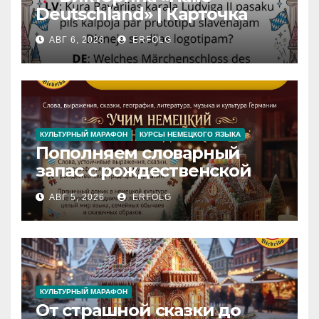
Deutschland» | Карточка
№46
АВГ 6, 2026
ERFOLG
Замок вдохновения
/
Iedvesmas pils / Schloss der
Inspiration
КУЛЬТУРНЫЙ МАРАФОН
КУРСЫ НЕМЕЦКОГО ЯЗЫКА
Пополняем словарный
запас с рождественской
сказкой! Учим немецкий
АВГ 5, 2026
ERFOLG
вместе с Lebkuchenhaus
КУЛЬТУРНЫЙ МАРАФОН
От страшной сказки до