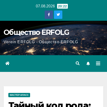
Перейти
07.08.2026
20:22
к
содержанию
Общество ERFOLG
Verein ERFOLG - Общество ERFOLG
МАСТЕР-КЛАСС
Тайный код рода: