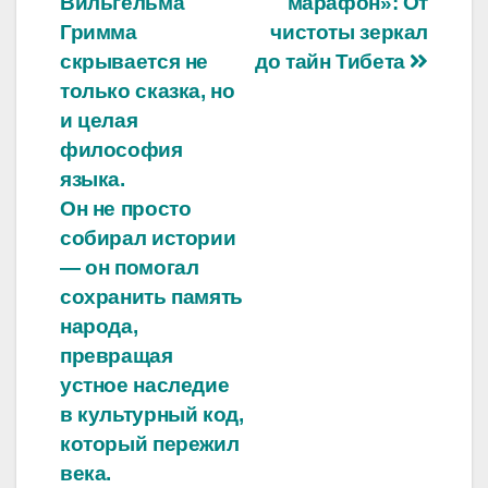
Вильгельма
марафон»: От
по
Гримма
чистоты зеркал
записям
скрывается не
до тайн Тибета
только сказка, но
и целая
философия
языка.
Он не просто
собирал истории
— он помогал
сохранить память
народа,
превращая
устное наследие
в культурный код,
который пережил
века.