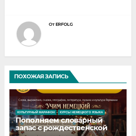
От
ERFOLG
ПОХОЖАЯ ЗАПИСЬ
КУЛЬТУРНЫЙ МАРАФОН
КУРСЫ НЕМЕЦКОГО ЯЗЫКА
Пополняем словарный
запас с рождественской
сказкой! Учим немецкий