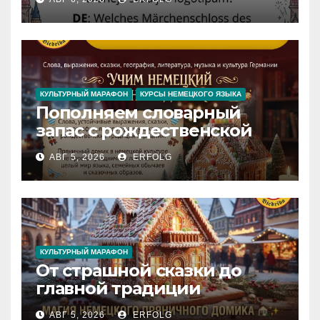
Замок вдохновения
/
Iedvesmas pils / Schloss der
Inspiration
КУЛЬТУРНЫЙ МАРАФОН
КУРСЫ НЕМЕЦКОГО ЯЗЫКА
Пополняем словарный
запас с рождественской
сказкой! Учим немецкий
АВГ 5, 2026
ERFOLG
вместе с Lebkuchenhaus
КУЛЬТУРНЫЙ МАРАФОН
От страшной сказки до
главной традиции
Рождества: секреты
АВГ 5, 2026
ERFOLG