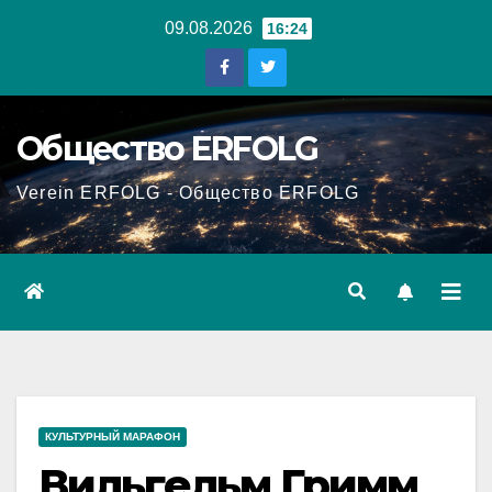
Перейти
09.08.2026
16:24
к
содержанию
Общество ERFOLG
Verein ERFOLG - Общество ERFOLG
КУЛЬТУРНЫЙ МАРАФОН
Вильгельм Гримм