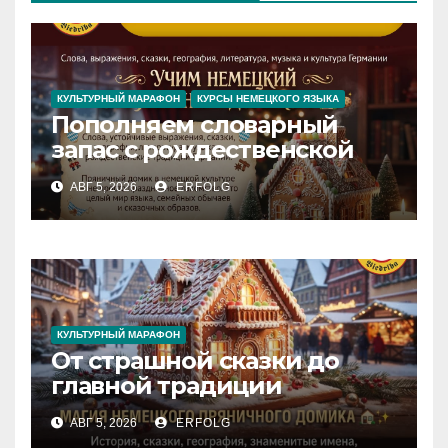
КУЛЬТУРНЫЙ МАРАФОН
КУРСЫ НЕМЕЦКОГО ЯЗЫКА
Пополняем словарный
запас с рождественской
сказкой! Учим немецкий
АВГ 5, 2026
ERFOLG
вместе с Lebkuchenhaus
КУЛЬТУРНЫЙ МАРАФОН
От страшной сказки до
главной традиции
Рождества: секреты
АВГ 5, 2026
ERFOLG
немецкого пряничного