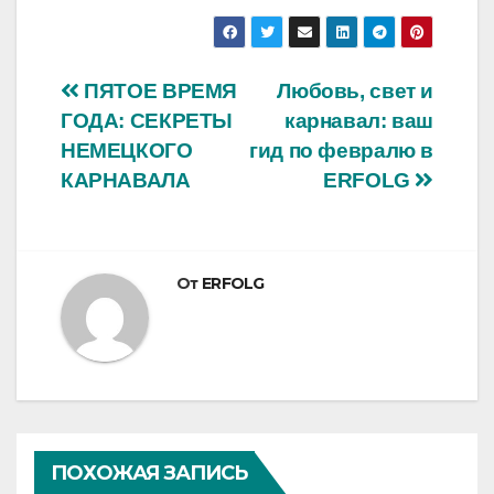
Навигация
ПЯТОЕ ВРЕМЯ
Любовь, свет и
ГОДА: СЕКРЕТЫ
карнавал: ваш
по
НЕМЕЦКОГО
гид по февралю в
записям
КАРНАВАЛА
ERFOLG
От
ERFOLG
ПОХОЖАЯ ЗАПИСЬ