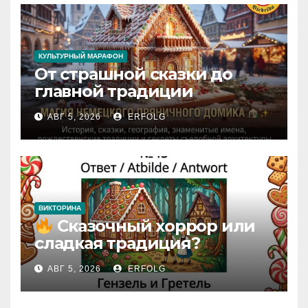
КУЛЬТУРНЫЙ МАРАФОН
От страшной сказки до
главной традиции
Рождества: секреты
АВГ 5, 2026
ERFOLG
немецкого пряничного
домика!
ВИКТОРИНА
Сказочный хоррор или
сладкая традиция?
Открываем секреты
АВГ 5, 2026
ERFOLG
вчерашней викторины!