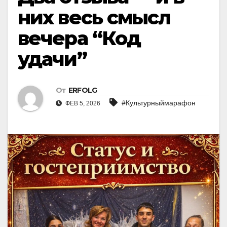
них весь смысл
вечера “Код
удачи”
От
ERFOLG
#Культурныймарафон
ФЕВ 5, 2026