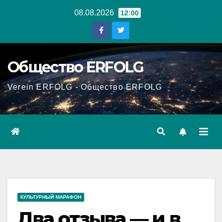
Перейти
08.08.2026
12:00
к
содержанию
Общество ERFOLG
Verein ERFOLG - Общество ERFOLG
КУЛЬТУРНЫЙ МАРАФОН
Два отзыва — и в