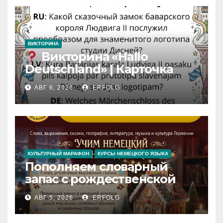
ВИКТОРИНА
Викторина «Hallo
Deutschland» | Карточка
№46
АВГ 6, 2026
ERFOLG
Замок вдохновения
/
Iedvesmas pils / Schloss der
Inspiration
КУЛЬТУРНЫЙ МАРАФОН
КУРСЫ НЕМЕЦКОГО ЯЗЫКА
Пополняем словарный
запас с рождественской
сказкой! Учим немецкий
АВГ 5, 2026
ERFOLG
вместе с Lebkuchenhaus