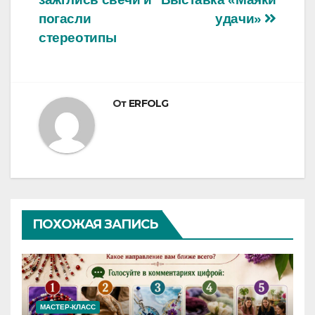
записям
погасли
удачи»
стереотипы
От
ERFOLG
ПОХОЖАЯ ЗАПИСЬ
МАСТЕР-КЛАСС