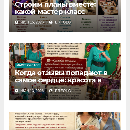
Строим планы вместе:
какой мастер-класс
выберете именно вы?
ИЮН 15, 2026
ERFOLG
МАСТЕР-КЛАСС
Когда отзывы попадают в
самое сердце: красота в
деталях и сила в делах!
ИЮН 13, 2026
ERFOLG