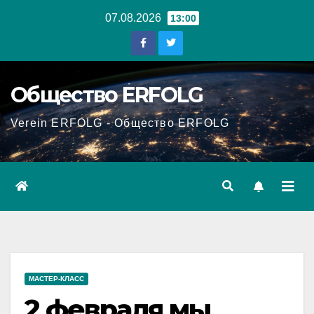
Перейти
07.08.2026
13:00
к
содержанию
Общество ERFOLG
Verein ERFOLG - Общество ERFOLG
МАСТЕР-КЛАСС
2 февраля мы