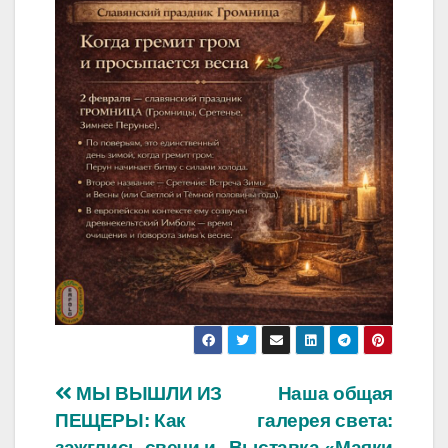
Навигация
МЫ ВЫШЛИ ИЗ
Наша общая
ПЕЩЕРЫ: Как
галерея света:
по
зажглись свечи и
Выставка «Маяки