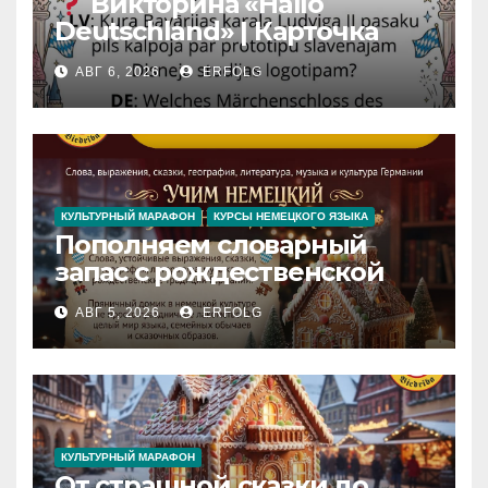
Викторина «Hallo
Deutschland» | Карточка
№46
АВГ 6, 2026
ERFOLG
Замок вдохновения
/
Iedvesmas pils / Schloss der
Inspiration
КУЛЬТУРНЫЙ МАРАФОН
КУРСЫ НЕМЕЦКОГО ЯЗЫКА
Пополняем словарный
запас с рождественской
сказкой! Учим немецкий
АВГ 5, 2026
ERFOLG
вместе с Lebkuchenhaus
КУЛЬТУРНЫЙ МАРАФОН
От страшной сказки до