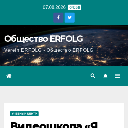
Перейти
07.08.2026
04:56
к
содержанию
Общество ERFOLG
Verein ERFOLG - Общество ERFOLG
УЧЕБНЫЙ ЦЕНТР
Видеошкола «Я