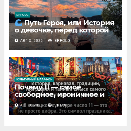
ERFOLG
Путь Героя, или История
о девочке, перед которой
расступился океан
АВГ 3, 2026
ERFOLG
(И почему это про каждую
из нас)
КУЛЬТУРНЫЙ МАРАФОН
Почему 11 — самое
свободное, ироничное и
любимое число в
АВГ 3, 2026
ERFOLG
немецкой культуре?