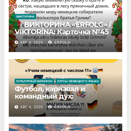
ВИКТОРИНА
ВИКТОРИНА «ERFOLG» /
VIKTORĪNA: Карточка №45
АВГ 4, 2026
ERFOLG
КУЛЬТУРНЫЙ МАРАФОН
КУРСЫ НЕМЕЦКОГО ЯЗЫКА
Футбол, карнавал и
командный дух:
раскрываем секреты числа
АВГ 4, 2026
ERFOLG
11 в немецком языке!