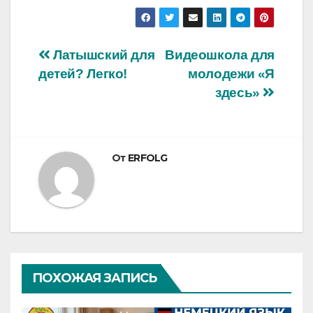
Навигация
Латышский для
Видеошкола для
детей? Легко!
молодежи «Я
по
здесь»
записям
От
ERFOLG
ПОХОЖАЯ ЗАПИСЬ