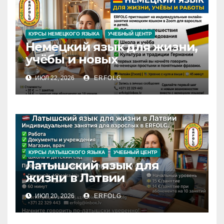
КУРСЫ НЕМЕЦКОГО ЯЗЫКА
УЧЕБНЫЙ ЦЕНТР
Немецкий язык для жизни,
учёбы и новых
возможностей
ИЮЛ 22, 2026
ERFOLG
КУРСЫ ЛАТЫШСКОГО ЯЗЫКА
УЧЕБНЫЙ ЦЕНТР
Латышский язык для
жизни в Латвии
ИЮЛ 20, 2026
ERFOLG