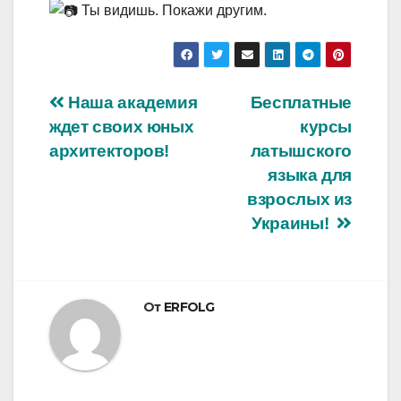
Ты видишь. Покажи другим.
Навигация
Наша академия
Бесплатные
ждет своих юных
курсы
по
архитекторов!
латышского
записям
языка для
взрослых из
Украины!
От
ERFOLG