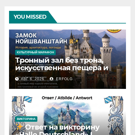
YOU MISSED
КУЛЬТУРНЫЙ МАРАФОН
Тронный зал без трона,
искусственная пещера и
только 14 завершённых
АВГ 6, 2026
ERFOLG
комнат: какие тайны
скрывает Нойшванштайн?
ВИКТОРИНА
Ответ на викторину
«Hallo Deutschland» |