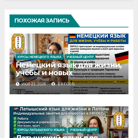
ПОХОЖАЯ ЗАПИСЬ
КУРСЫ НЕМЕЦКОГО ЯЗЫКА
УЧЕБНЫЙ ЦЕНТР
Немецкий язык для жизни,
учёбы и новых
возможностей
ИЮЛ 22, 2026
ERFOLG
КУРСЫ ЛАТЫШСКОГО ЯЗЫКА
УЧЕБНЫЙ ЦЕНТР
Латышский язык для