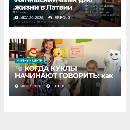
жизни в Латвии
ИЮЛ 20, 2026
ERFOLG
УЧЕБНЫЙ ЦЕНТР
КОГДА КУКЛЫ
НАЧИНАЮТ ГОВОРИТЬ: как
детский театр «Mazie
ИЮЛ 7, 2026
ERFOLG
Komedianti» разрушает
языковые барьеры и
покоряет сцену