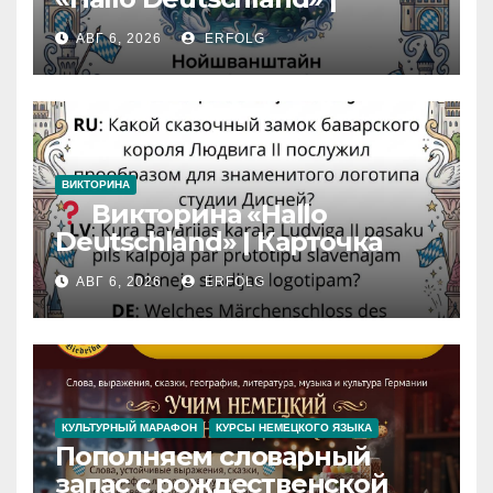
Карточка №46
АВГ 6, 2026
ERFOLG
ВИКТОРИНА
Викторина «Hallo
Deutschland» | Карточка
№46
АВГ 6, 2026
ERFOLG
Замок вдохновения
/
Iedvesmas pils / Schloss der
Inspiration
КУЛЬТУРНЫЙ МАРАФОН
КУРСЫ НЕМЕЦКОГО ЯЗЫКА
Пополняем словарный
запас с рождественской