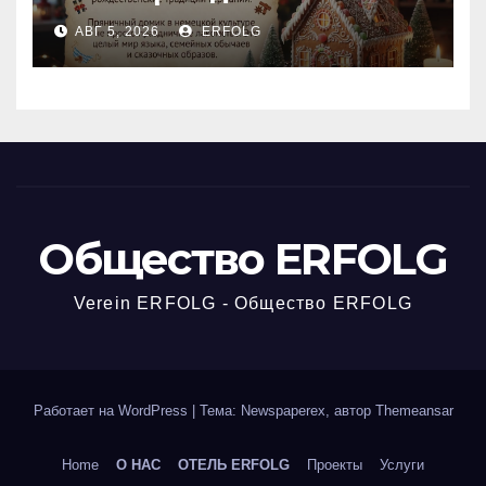
сказкой! Учим немецкий
АВГ 5, 2026
ERFOLG
вместе с Lebkuchenhaus
Общество ERFOLG
Verein ERFOLG - Общество ERFOLG
Работает на WordPress
|
Тема: Newspaperex, автор
Themeansar
Home
О НАС
ОТЕЛЬ ERFOLG
Проекты
Услуги