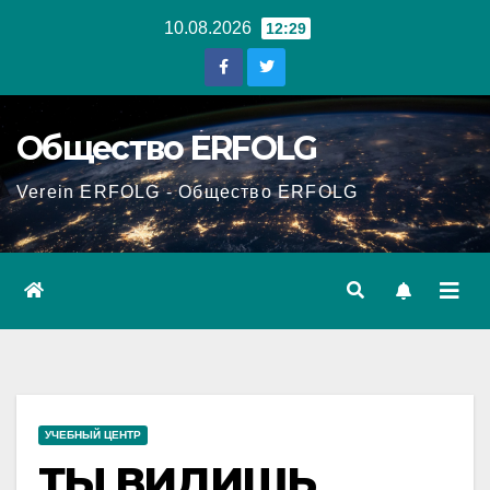
Перейти
10.08.2026
12:29
к
содержанию
Общество ERFOLG
Verein ERFOLG - Общество ERFOLG
УЧЕБНЫЙ ЦЕНТР
ТЫ ВИДИШЬ