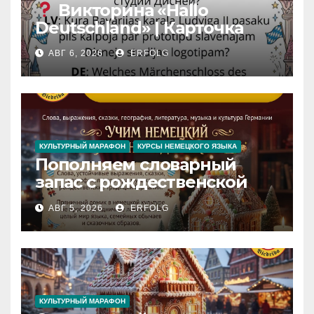
Викторина «Hallo
Deutschland» | Карточка
№46
АВГ 6, 2026
ERFOLG
Замок вдохновения
/
Iedvesmas pils / Schloss der
Inspiration
КУЛЬТУРНЫЙ МАРАФОН
КУРСЫ НЕМЕЦКОГО ЯЗЫКА
Пополняем словарный
запас с рождественской
сказкой! Учим немецкий
АВГ 5, 2026
ERFOLG
вместе с Lebkuchenhaus
КУЛЬТУРНЫЙ МАРАФОН