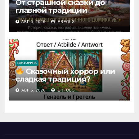
От страшной сказки до
главной традиции
Рождества: секреты
АВГ 5, 2026
ERFOLG
немецкого пряничного
домика!
ВИКТОРИНА
Сказочный хоррор или
сладкая традиция?
Открываем секреты
АВГ 5, 2026
ERFOLG
вчерашней викторины!