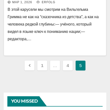
МАР 1, 2026
ERFOLG
В этой карусели мы смотрим на Вильгельма
Гримма не как на “сказочника из детства”, а как на
человека редкой глубины:— учёного, который
видел в языке ключ к пониманию нации;—
редактора,…
Навигация
1
…
4
5
по
записям
YOU MISSED