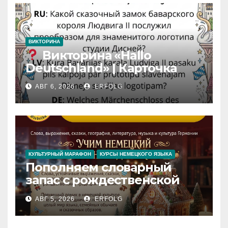
ВИКТОРИНА
Викторина «Hallo
Deutschland» | Карточка
№46
АВГ 6, 2026
ERFOLG
Замок вдохновения
/
Iedvesmas pils / Schloss der
Inspiration
КУЛЬТУРНЫЙ МАРАФОН
КУРСЫ НЕМЕЦКОГО ЯЗЫКА
Пополняем словарный
запас с рождественской
сказкой! Учим немецкий
АВГ 5, 2026
ERFOLG
вместе с Lebkuchenhaus