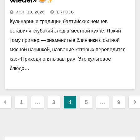
wieder»
ИЮН 13, 2026
ERFOLG
Кулинарные традиции балтийских немцев
оставили глубокий след в местной кухне. Яркий
тому пример — знаменитые блинчики с сытной
мясной начинкой, название которых переводится
как «Приходи опять завтра». Это культовое
блюдо…
Навигация
1
…
3
4
5
…
9
по
записям