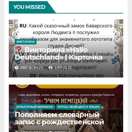
YOU MISSED
ВИКТОРИНА
Викторина «Hallo
Deutschland» | Карточка
№46
АВГ 6, 2026
ERFOLG
Замок вдохновения
/
Iedvesmas pils / Schloss der
Inspiration
КУЛЬТУРНЫЙ МАРАФОН
КУРСЫ НЕМЕЦКОГО ЯЗЫКА
Пополняем словарный
запас с рождественской
сказкой! Учим немецкий