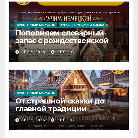
Inspiration
КУЛЬТУРНЫЙ МАРАФОН
КУРСЫ НЕМЕЦКОГО ЯЗЫКА
Пополняем словарный
запас с рождественской
сказкой! Учим немецкий
АВГ 5, 2026
ERFOLG
вместе с Lebkuchenhaus
КУЛЬТУРНЫЙ МАРАФОН
От страшной сказки до
главной традиции
Рождества: секреты
АВГ 5, 2026
ERFOLG
немецкого пряничного
домика!