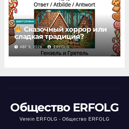
ВИКТОРИНА
Сказочный хоррор или
сладкая традиция?
Открываем секреты
АВГ 5, 2026
ERFOLG
вчерашней викторины!
Общество ERFOLG
Verein ERFOLG - Общество ERFOLG