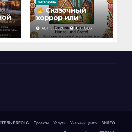
ВИКТОРИНА
Сказочный
ной
хоррор или
сладкая традиция?
G
АВГ 5, 2026
ERFOLG
Открываем
секреты
вчерашней
викторины!
ОТЕЛЬ ERFOLG
Проекты
Услуги
Учебный центр
ВИДЕО