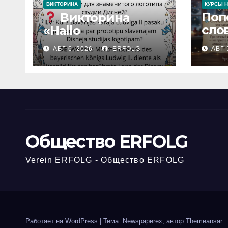
ВИКТОРИНА
КУРСЫ 
Поп
Викторина
сло
«Hallo
рож
Deutschland» |
АВГ 6, 2026
ERFOLG
АВГ 
ска
Карточка №46
нем
Замок
Leb
вдохновения
/
Iedvesmas pils /
Schloss der
Inspiration
Общество ERFOLG
Verein ERFOLG - Общество ERFOLG
Работает на WordPress
|
Тема: Newspaperex, автор
Themeansar