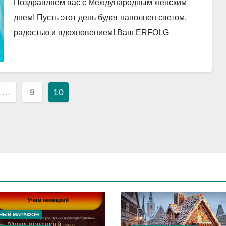
Поздравляем вас с Международным женским
днем! Пусть этот день будет наполнен светом,
радостью и вдохновением! Ваш ERFOLG
ция
…
9
10
м
РНЫЙ МАРАФОН