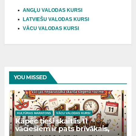
ANGĻU VALODAS KURSI
LATVIEŠU VALODAS KURSI
VĀCU VALODAS KURSI
YOU MISSED
KULTŪRAS MARATONS
VĀCU VALODAS KURSI
Kāpēc tieši skaitlis 11
vāciešiem ir pats brīvākais,