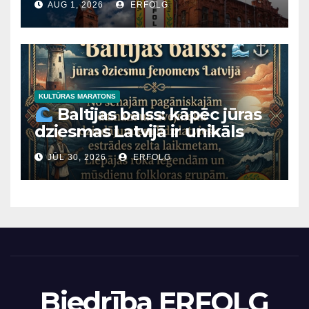
AUG 1, 2026
ERFOLG
Vai zinājāt, ka leģendārajai
Kalkūnes pilij, majestātiskajai
Mārtiņa Lutera baznīcai
Daugavpilī un Latvijas
Nacionālā mākslas muzeja
ēkai Rīgā ir viens un tas pats
KULTŪRAS MARATONS
Baltijas balss: kāpēc jūras
“arhitektoniskais tēvs”?
dziesmas Latvijā ir unikāls
fenomens?
JŪL 30, 2026
ERFOLG
Biedrība ERFOLG