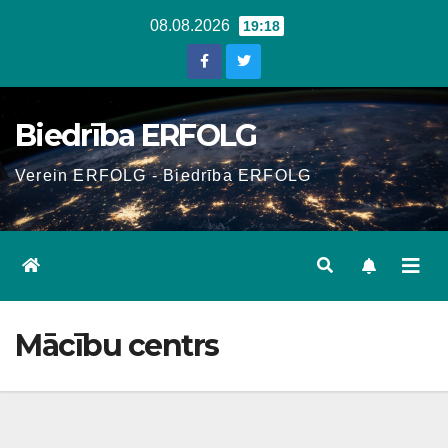
Skip
08.08.2026
19:18
to
content
Biedrība ERFOLG
Verein ERFOLG - Biedrība ERFOLG
Mācību centrs